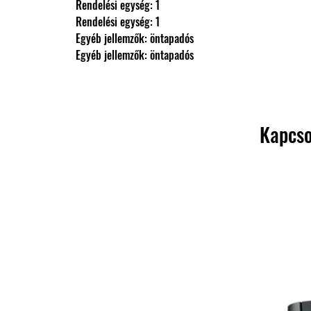
                Rendelési egység: 1
                Rendelési egység: 1
                Egyéb jellemzők: öntapadós
                Egyéb jellemzők: öntapadós
Kapcso