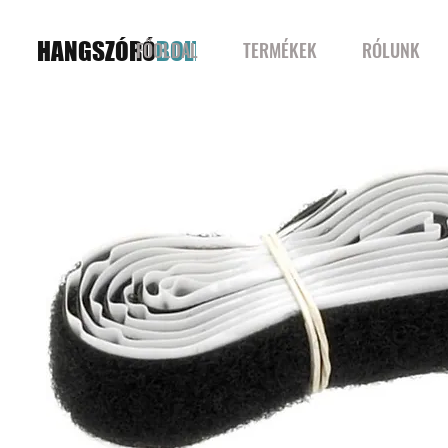
HANGSZÓRÓ
BOLT
FŐOLDAL
TERMÉKEK
RÓLUNK