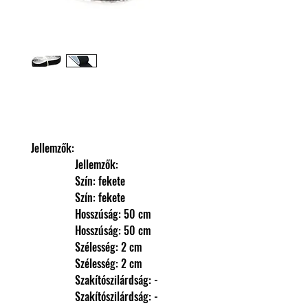
Jellemzők: 
                Jellemzők: 
                Szín: fekete
                Szín: fekete
                Hosszúság: 50 cm
                Hosszúság: 50 cm
                Szélesség: 2 cm
                Szélesség: 2 cm
                Szakítószilárdság: -
                Szakítószilárdság: -