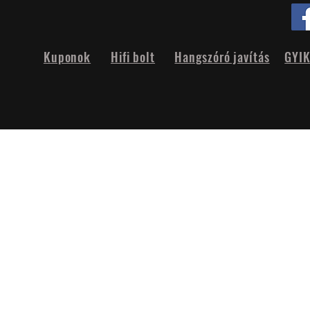
Kuponok
Hifi bolt
Hangszóró javítás
GYI