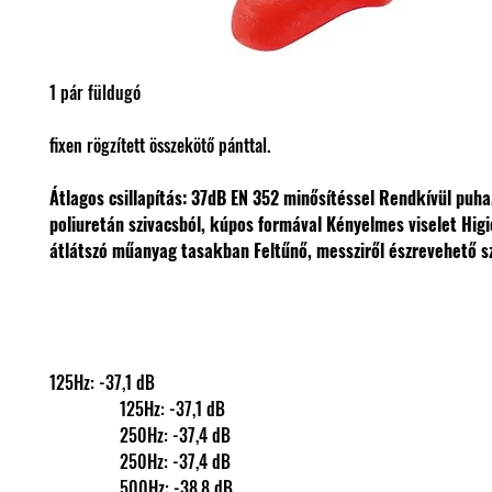
1 pár füldugó
fixen rögzített összekötő pánttal.
Átlagos csillapítás: 37dB
EN 352 minősítéssel
Rendkívül puha,
poliuretán szivacsból, kúpos formával
Kényelmes viselet
Higi
átlátszó műanyag tasakban
Feltűnő, messziről észrevehető s
125Hz: -37,1 dB
                125Hz: -37,1 dB
                250Hz: -37,4 dB
                250Hz: -37,4 dB
                500Hz: -38,8 dB