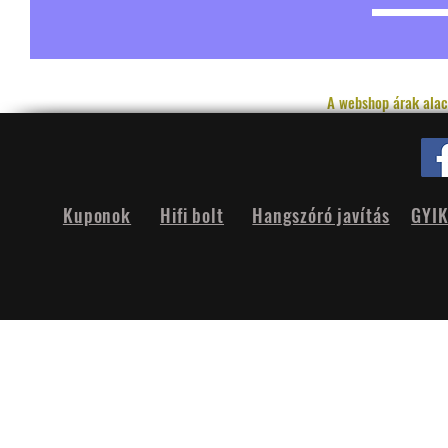
A webshop árak alac
Kuponok
Hifi bolt
Hangszóró javítás
GYI