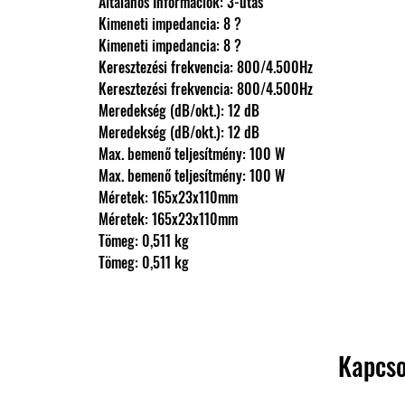
                Általános Információk: 3-utas
                Kimeneti impedancia: 8 ?
                Kimeneti impedancia: 8 ?
                Keresztezési frekvencia: 800/4.500Hz
                Keresztezési frekvencia: 800/4.500Hz
                Meredekség (dB/okt.): 12 dB
                Meredekség (dB/okt.): 12 dB
                Max. bemenő teljesítmény: 100 W
                Max. bemenő teljesítmény: 100 W
                Méretek: 165x23x110mm
                Méretek: 165x23x110mm
                Tömeg: 0,511 kg
                Tömeg: 0,511 kg
Kapcso