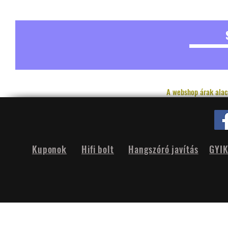
A webshop árak alac
Kuponok
Hifi bolt
Hangszóró javítás
GYI