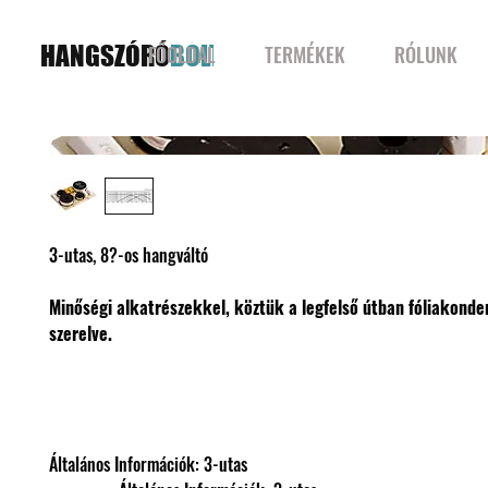
HANGSZÓRÓ
BOLT
FŐOLDAL
TERMÉKEK
RÓLUNK
3-utas, 8?-os hangváltó
Minőségi alkatrészekkel, köztük a legfelső útban fóliakond
szerelve.
Általános Információk: 3-utas