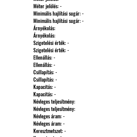
                Méter jelölés: -
                Minimális hajlítási sugár: -
                Minimális hajlítási sugár: -
                Árnyékolás: 
                Árnyékolás: 
                Szigetelési érték: -
                Szigetelési érték: -
                Ellenállás: -
                Ellenállás: -
                Csillapítás: -
                Csillapítás: -
                Kapacitás: -
                Kapacitás: -
                Névleges teljesítmény: 
                Névleges teljesítmény: 
                Névleges áram: -
                Névleges áram: -
                Keresztmetszet: -