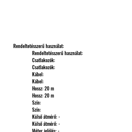
Rendeltetésszerű használat: 
                Rendeltetésszerű használat: 
                Csatlakozók: 
                Csatlakozók: 
                Kábel: 
                Kábel: 
                Hossz: 20 m
                Hossz: 20 m
                Szín: 
                Szín: 
                Külső átmérő: -
                Külső átmérő: -
                Méter jelölés: -