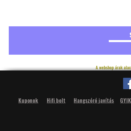
A webshop árak alac
Kuponok
Hifi bolt
Hangszóró javítás
GYI