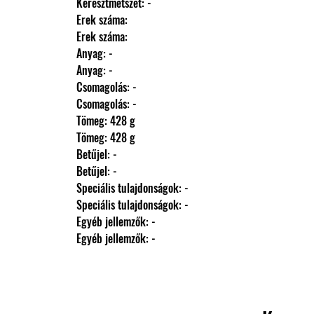
                Keresztmetszet: -
                Erek száma: 
                Erek száma: 
                Anyag: -
                Anyag: -
                Csomagolás: -
                Csomagolás: -
                Tömeg: 428 g
                Tömeg: 428 g
                Betűjel: -
                Betűjel: -
                Speciális tulajdonságok: -
                Speciális tulajdonságok: -
                Egyéb jellemzők: -
                Egyéb jellemzők: -