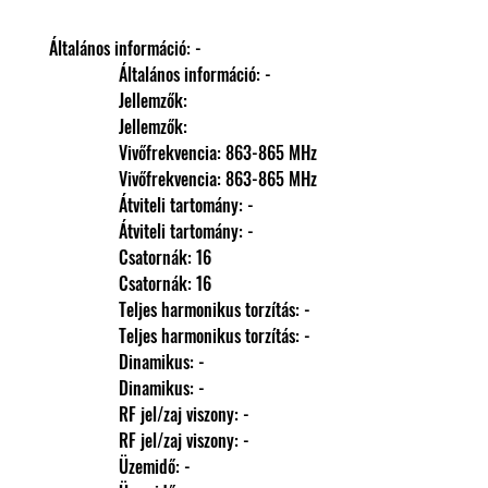
Általános információ: -
                Általános információ: -
                Jellemzők: 
                Jellemzők: 
                Vivőfrekvencia: 863-865 MHz
                Vivőfrekvencia: 863-865 MHz
                Átviteli tartomány: -
                Átviteli tartomány: -
                Csatornák: 16
                Csatornák: 16
                Teljes harmonikus torzítás: -
                Teljes harmonikus torzítás: -
                Dinamikus: -
                Dinamikus: -
                RF jel/zaj viszony: -
                RF jel/zaj viszony: -
                Üzemidő: -