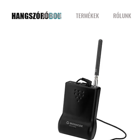
HANGSZÓRÓ
BOLT
FŐOLDAL
TERMÉKEK
RÓLUNK