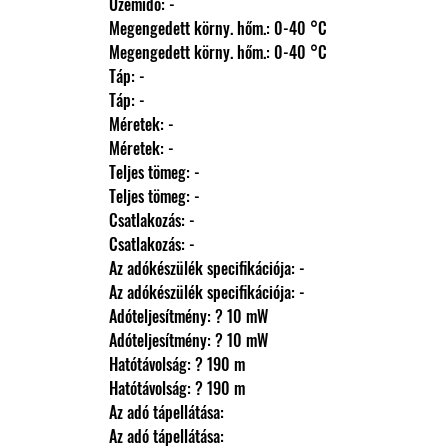
                Üzemidő: -
                Megengedett körny. hőm.: 0-40 °C
                Megengedett körny. hőm.: 0-40 °C
                Táp: -
                Táp: -
                Méretek: -
                Méretek: -
                Teljes tömeg: -
                Teljes tömeg: -
                Csatlakozás: -
                Csatlakozás: -
                Az adókészülék specifikációja: -
                Az adókészülék specifikációja: -
                Adóteljesítmény: ? 10 mW
                Adóteljesítmény: ? 10 mW
                Hatótávolság: ? 190 m
                Hatótávolság: ? 190 m
                Az adó tápellátása: 
                Az adó tápellátása: 