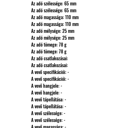
                Az adó szélessége: 65 mm
                Az adó szélessége: 65 mm
                Az adó magassága: 110 mm
                Az adó magassága: 110 mm
                Az adó mélysége: 25 mm
                Az adó mélysége: 25 mm
                Az adó tömege: 78 g
                Az adó tömege: 78 g
                Az adó csatlakozásai: 
                Az adó csatlakozásai: 
                A vevő specifikációi: -
                A vevő specifikációi: -
                A vevő hangjele: -
                A vevő hangjele: -
                A vevő tápellátása: -
                A vevő tápellátása: -
                A vevő szélessége: -
                A vevő szélessége: -
                A vevő magassága: -