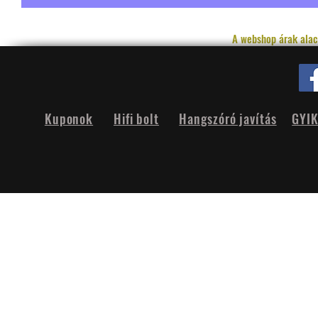
A webshop árak alac
Kuponok
Hifi bolt
Hangszóró javítás
GYI