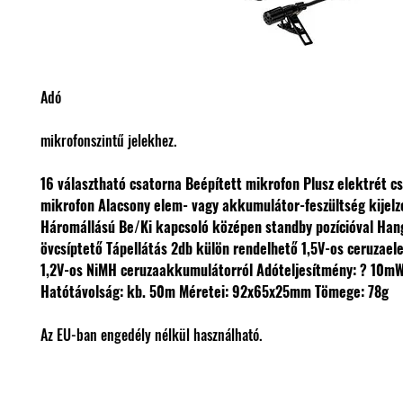
Adó
mikrofonszintű jelekhez.
16 választható csatorna
Beépített mikrofon
Plusz elektrét c
mikrofon
Alacsony elem- vagy akkumulátor-feszültség kijelz
Háromállású Be/Ki kapcsoló középen standby pozícióval
Hang
övcsíptető
Tápellátás 2db külön rendelhető 1,5V-os ceruzael
1,2V-os NiMH ceruzaakkumulátorról
Adóteljesítmény: ? 10mW
Hatótávolság: kb. 50m
Méretei: 92x65x25mm
Tömege: 78g
Az EU-ban engedély nélkül használható.