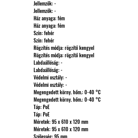
                Jellemzők: -
                Jellemzők: -
                Ház anyaga: fém
                Ház anyaga: fém
                Szín: fehér
                Szín: fehér
                Rögzítés módja: rögzítő kengyel
                Rögzítés módja: rögzítő kengyel
                Labdaállóság: -
                Labdaállóság: -
                Védelmi osztály: -
                Védelmi osztály: -
                Megengedett körny. hőm.: 0-40 °C
                Megengedett körny. hőm.: 0-40 °C
                Táp: PoE
                Táp: PoE
                Méretek: 95 x 610 x 120 mm
                Méretek: 95 x 610 x 120 mm
                Szélesség: 95 mm