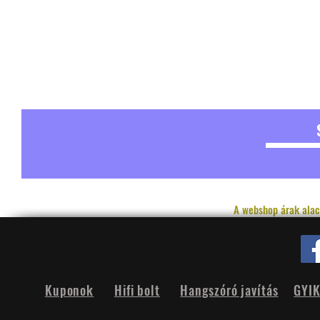
A webshop árak alac
Kuponok
Hifi bolt
Hangszóró javítás
GYI