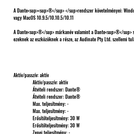
A Dante<sup><sup>®</sup> </sup>rendszer követelményei: Windo
vagy MacOS 10.9.5/10.10.5/10.11
A Dante<sup>®</sup> márkanév valamint a Dante<sup>®</sup> s
ezeknek az eszközöknek a része, az Audinate Pty Ltd. szellemi tul
Aktív/passzív: aktív
                Aktív/passzív: aktív
                Átviteli rendszer: Dante®
                Átviteli rendszer: Dante®
                Max. teljesítmény: -
                Max. teljesítmény: -
                Erősítőteljesítmény: 30 W
                Erősítőteljesítmény: 30 W
                Zenei teljesítmény: -