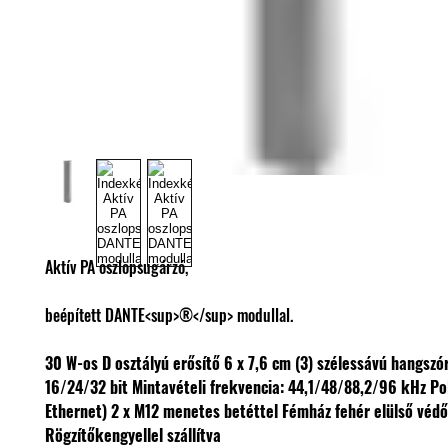
Aktív PA oszlopsugárzó,
beépített DANTE<sup>®</sup> modullal.
30 W-os D osztályú erősítő
6 x 7,6 cm (3) szélessávú hangsz
16/24/32 bit
Mintavételi frekvencia: 44,1/48/88,2/96 kHz
Po
Ethernet)
2 x M12 menetes betéttel
Fémház fehér elülső védő
Rögzítőkengyellel szállítva