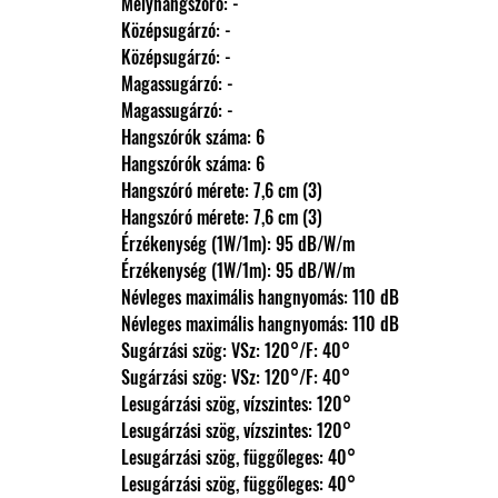
                Mélyhangszóró: -
                Középsugárzó: -
                Középsugárzó: -
                Magassugárzó: -
                Magassugárzó: -
                Hangszórók száma: 6
                Hangszórók száma: 6
                Hangszóró mérete: 7,6 cm (3)
                Hangszóró mérete: 7,6 cm (3)
                Érzékenység (1W/1m): 95 dB/W/m
                Érzékenység (1W/1m): 95 dB/W/m
                Névleges maximális hangnyomás: 110 dB
                Névleges maximális hangnyomás: 110 dB
                Sugárzási szög: VSz: 120°/F: 40°
                Sugárzási szög: VSz: 120°/F: 40°
                Lesugárzási szög, vízszintes: 120°
                Lesugárzási szög, vízszintes: 120°
                Lesugárzási szög, függőleges: 40°
                Lesugárzási szög, függőleges: 40°