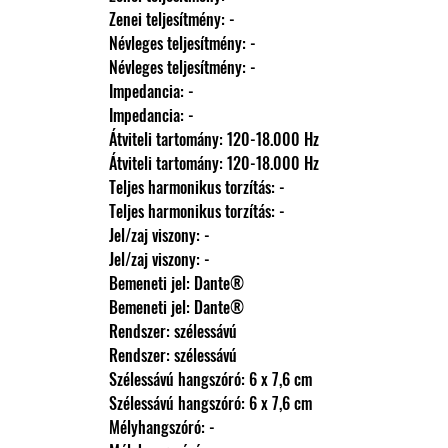
                Zenei teljesítmény: -
                Névleges teljesítmény: -
                Névleges teljesítmény: -
                Impedancia: -
                Impedancia: -
                Átviteli tartomány: 120-18.000 Hz
                Átviteli tartomány: 120-18.000 Hz
                Teljes harmonikus torzítás: -
                Teljes harmonikus torzítás: -
                Jel/zaj viszony: -
                Jel/zaj viszony: -
                Bemeneti jel: Dante®
                Bemeneti jel: Dante®
                Rendszer: szélessávú
                Rendszer: szélessávú
                Szélessávú hangszóró: 6 x 7,6 cm
                Szélessávú hangszóró: 6 x 7,6 cm
                Mélyhangszóró: -