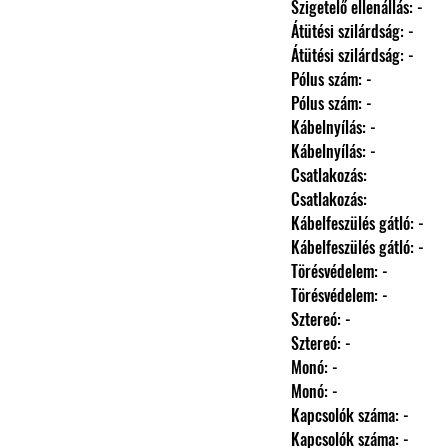
                Szigetelő ellenállás: -
                Átütési szilárdság: -
                Átütési szilárdság: -
                Pólus szám: -
                Pólus szám: -
                Kábelnyílás: -
                Kábelnyílás: -
                Csatlakozás: 
                Csatlakozás: 
                Kábelfeszülés gátló: -
                Kábelfeszülés gátló: -
                Törésvédelem: -
                Törésvédelem: -
                Sztereó: -
                Sztereó: -
                Monó: -
                Monó: -
                Kapcsolók száma: -
                Kapcsolók száma: -