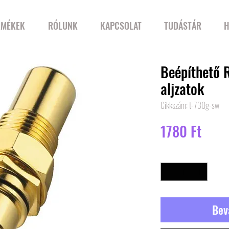
RMÉKEK
RÓLUNK
KAPCSOLAT
TUDÁSTÁR
H
Beépíthető 
aljzatok
Cikkszám: t-730g-sw
Ár
1780 Ft
Mennyiség
*
Bev