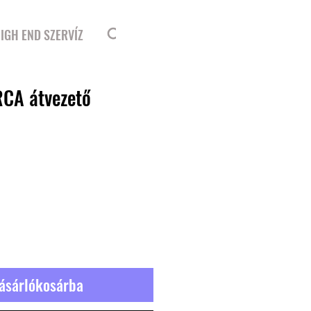
Bejelentkezés
IGH END SZERVÍZ
RCA átvezető
ásárlókosárba