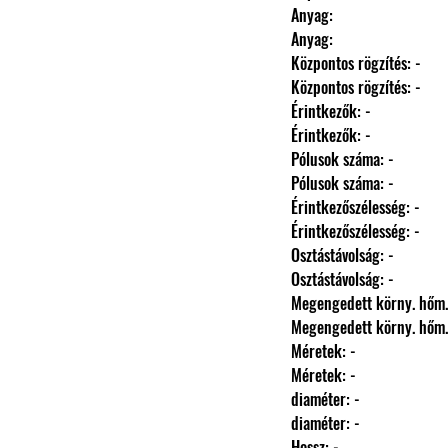
                Anyag: 
                Anyag: 
                Központos rögzítés: -
                Központos rögzítés: -
                Érintkezők: -
                Érintkezők: -
                Pólusok száma: -
                Pólusok száma: -
                Érintkezőszélesség: -
                Érintkezőszélesség: -
                Osztástávolság: -
                Osztástávolság: -
                Megengedett körny.
                Megengedett körny.
                Méretek: -
                Méretek: -
                diaméter: -
                diaméter: -
                Hossz: -