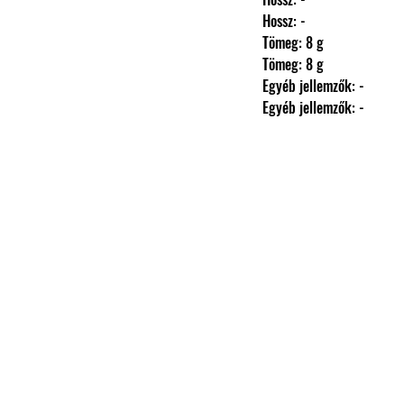
                Hossz: -
                Tömeg: 8 g
                Tömeg: 8 g
                Egyéb jellemzők: -
                Egyéb jellemzők: -