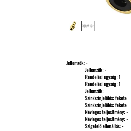
Jellemzők: -
                Jellemzők: -
                Rendelési egység: 1
                Rendelési egység: 1
                Jellemzők: 
                Szín/színjelölés: fekete
                Szín/színjelölés: fekete
                Névleges teljesítmény: -
                Névleges teljesítmény: -
                Szigetelő ellenállás: -