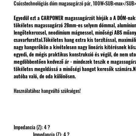
Csúcstechnológiás dóm magasugárzó pár, 100W<SUB>max</SUB>
Egyedül ezt a CARPOWER magassugárzót hívják a A DÓM-nak:
tökéletes magassugárzó 28mm-es selyem dómmal, alumíniu
lengőtekerccsel, neodímium mágnessel, minőségi ABS műany
csavarfurattal.
Tökéletes hang extra kis torzítással, maximáli
nagy hangerőkön a kivételesen nagy lineáris kitérésnek kös
egyedi, de mégis praktikus konstrukció és végül, de nem uto
megdöbbentően kedvező ár - mindezek teszik e magassugárz
tökéletes megoldássá a minőségi hangot keresők számára.
N
autóba való, de oda különösen.
Használatához hangváltó szükséges!
Impedancia (Z): 4 ?
                Impedancia (Z): 4 ?