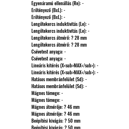
                Egyenáramú ellenállás (Re): -
                Erőtényező (BxL): -
                Erőtényező (BxL): -
                Lengőtekercs induktivitás (Le): -
                Lengőtekercs induktivitás (Le): -
                Lengőtekercs átmérő: ? 28 mm
                Lengőtekercs átmérő: ? 28 mm
                Csévetest anyaga: -
                Csévetest anyaga: -
                Lineáris kitérés (X<sub>MAX</sub>): -
                Lineáris kitérés (X<sub>MAX</sub>): -
                Hatásos membránfelület (Sd): -
                Hatásos membránfelület (Sd): -
                Mágnes tömege: -
                Mágnes tömege: -
                Mágnes átmérője: ? 46 mm
                Mágnes átmérője: ? 46 mm
                Beépítési kivágás: ? 50 mm
                Beépítési kivágás: ? 50 mm