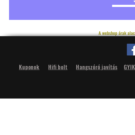
A webshop árak alac
Kuponok
Hifi bolt
Hangszóró javítás
GYI