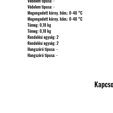
                Védelem tipusa: -
                Védelem tipusa: -
                Megengedett körny. hőm.: 0-40 °C
                Megengedett körny. hőm.: 0-40 °C
                Tömeg: 0,18 kg
                Tömeg: 0,18 kg
                Rendelési egység: 2
                Rendelési egység: 2
                Hangszóró típusa: -
                Hangszóró típusa: -
Kapcso