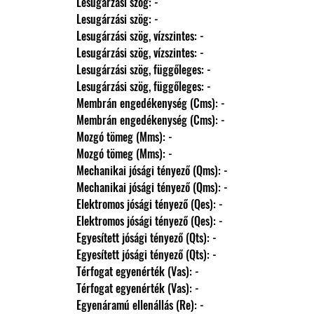
                Lesugárzási szög: -
                Lesugárzási szög: -
                Lesugárzási szög, vízszintes: -
                Lesugárzási szög, vízszintes: -
                Lesugárzási szög, függőleges: -
                Lesugárzási szög, függőleges: -
                Membrán engedékenység (Cms): -
                Membrán engedékenység (Cms): -
                Mozgó tömeg (Mms): -
                Mozgó tömeg (Mms): -
                Mechanikai jósági tényező (Qms): -
                Mechanikai jósági tényező (Qms): -
                Elektromos jósági tényező (Qes): -
                Elektromos jósági tényező (Qes): -
                Egyesített jósági tényező (Qts): -
                Egyesített jósági tényező (Qts): -
                Térfogat egyenérték (Vas): -
                Térfogat egyenérték (Vas): -
                Egyenáramú ellenállás (Re): -