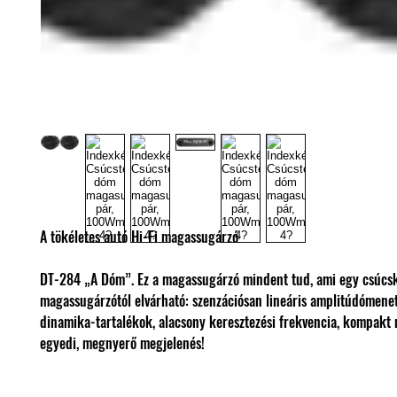
A tökéletes autó Hi-Fi magassugárzó
DT-284 „A Dóm”. Ez a magassugárzó mindent tud, ami egy csúcs
magassugárzótól elvárható: szenzációsan lineáris amplitúdómene
dinamika-tartalékok, alacsony keresztezési frekvencia, kompakt 
egyedi, megnyerő megjelenés!