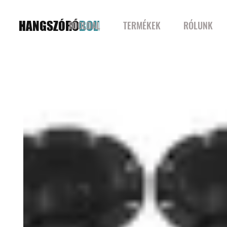
HANGSZÓRÓ
BOLT
FŐOLDAL
TERMÉKEK
RÓLUNK