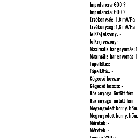
                Impedancia: 600 ?
                Impedancia: 600 ?
                Érzékenység: 1,8 mV/Pa
                Érzékenység: 1,8 mV/Pa
                Jel/Zaj viszony: -
                Jel/zaj viszony: -
                Maximális hangnyomá
                Maximális hangnyomá
                Tápellátás: -
                Tápellátás: -
                Gégecső hossza: -
                Gégecső hossza: -
                Ház anyaga: öntött fém
                Ház anyaga: öntött fém
                Megengedett körny.
                Megengedett körny.
                Méretek: -
                Méretek: -
                Tömeg: 380 g