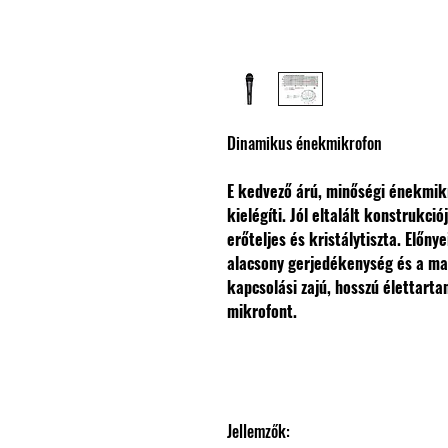
Dinamikus énekmikrofon
E kedvező árú, minőségi énekmik
kielégíti.
Jól eltalált konstrukc
erőteljes és kristálytiszta.
Előnye
alacsony gerjedékenység és a mas
kapcsolási zajú, hosszú élettarta
mikrofont.
Jellemzők: 