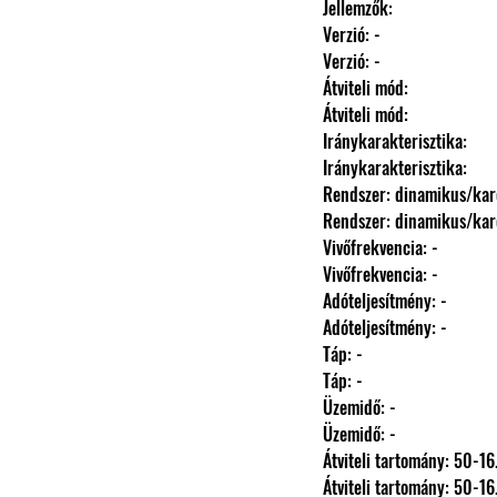
                Jellemzők: 
                Verzió: -
                Verzió: -
                Átviteli mód: 
                Átviteli mód: 
                Iránykarakterisztika: 
                Iránykarakterisztika: 
                Rendszer: dinamikus/
                Rendszer: dinamikus/
                Vivőfrekvencia: -
                Vivőfrekvencia: -
                Adóteljesítmény: -
                Adóteljesítmény: -
                Táp: -
                Táp: -
                Üzemidő: -
                Üzemidő: -
                Átviteli tartomány: 
                Átviteli tartomány: 