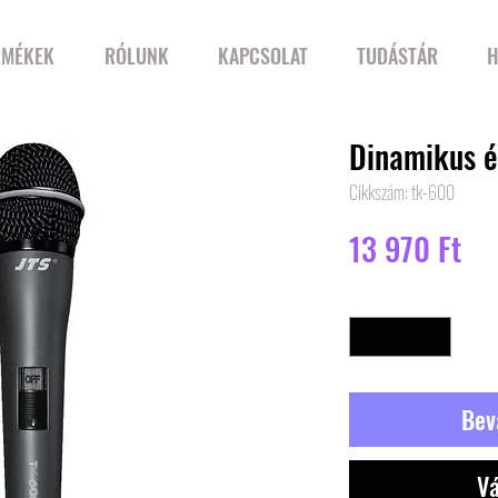
RMÉKEK
RÓLUNK
KAPCSOLAT
TUDÁSTÁR
H
Dinamikus 
Cikkszám: tk-600
Ár
13 970 Ft
Mennyiség
*
Bev
Vá