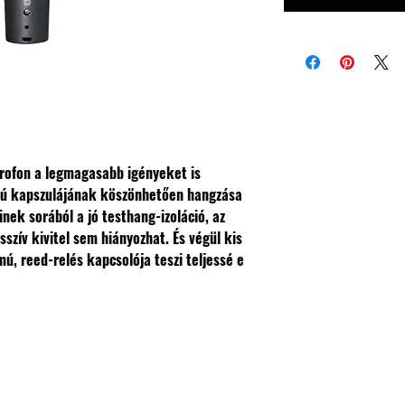
rofon a legmagasabb igényeket is
iójú kapszulájának köszönhetően hangzása
inek sorából a jó testhang-izoláció, az
szív kivitel sem hiányozhat.
És végül kis
mú, reed-relés kapcsolója teszi teljessé e