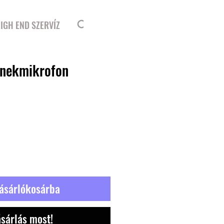
Bejelentkezés
IGH END SZERVÍZ
énekmikrofon
ásárlókosárba
sárlás most!