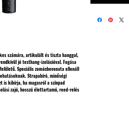
es számára, artikulált és tiszta hanggal,
endkívül jó testhang-izolációval.
Fogása
elületű. Speciális zomácbevonata ellenáll
 behatásoknak.
Strapabíró, minőségi
 is kibírja, ha magasról a színpad
solási zajú, hosszú élettartamú, reed-relés