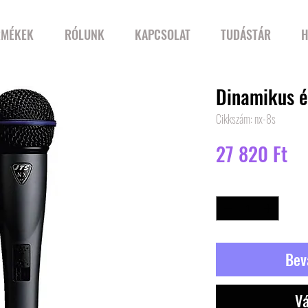
RMÉKEK
RÓLUNK
KAPCSOLAT
TUDÁSTÁR
H
Dinamikus 
Cikkszám: nx-8s
Ár
27 820 Ft
Mennyiség
*
Bev
Vá