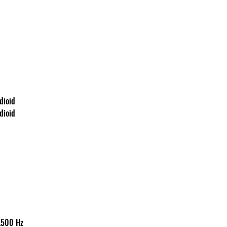
kardioid
kardioid
0-16.500 Hz