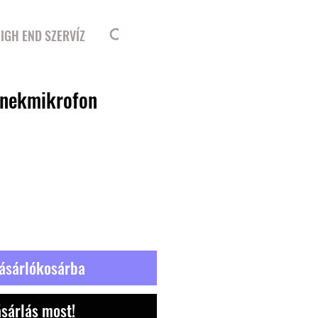
Bejelentkezés
IGH END SZERVÍZ
énekmikrofon
ásárlókosárba
sárlás most!