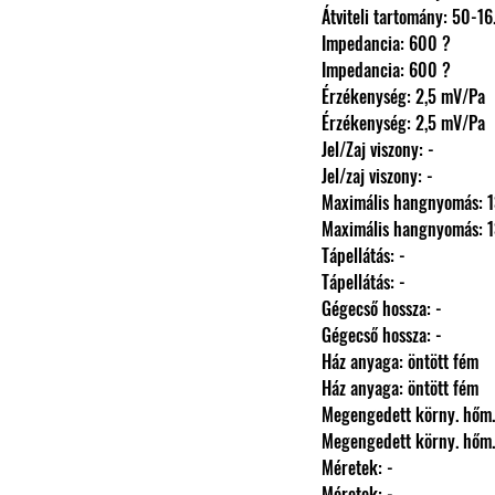
                Átviteli tartomány: 5
                Impedancia: 600 ?
                Impedancia: 600 ?
                Érzékenység: 2,5 mV/Pa
                Érzékenység: 2,5 mV/Pa
                Jel/Zaj viszony: -
                Jel/zaj viszony: -
                Maximális hangnyomá
                Maximális hangnyomá
                Tápellátás: -
                Tápellátás: -
                Gégecső hossza: -
                Gégecső hossza: -
                Ház anyaga: öntött fém
                Ház anyaga: öntött fém
                Megengedett körny.
                Megengedett körny.
                Méretek: -
                Méretek: -