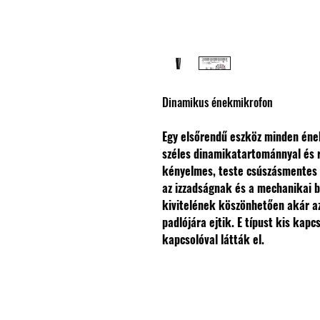
Dinamikus énekmikrofon
Egy elsőrendű eszköz minden ének
széles dinamikatartománnyal és r
kényelmes, teste csúszásmentes f
az izzadságnak és a mechanikai
kivitelének köszönhetően akár azt
padlójára ejtik.
E típust kis kapc
kapcsolóval látták el.