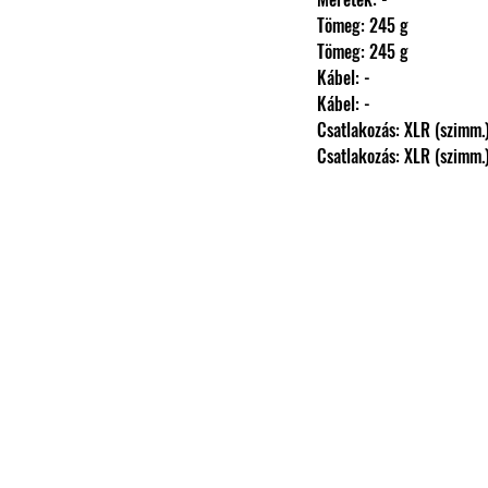
                Tömeg: 245 g
                Tömeg: 245 g
                Kábel: -
                Kábel: -
                Csatlakozás: XLR (szimm.
                Csatlakozás: XLR (szimm.