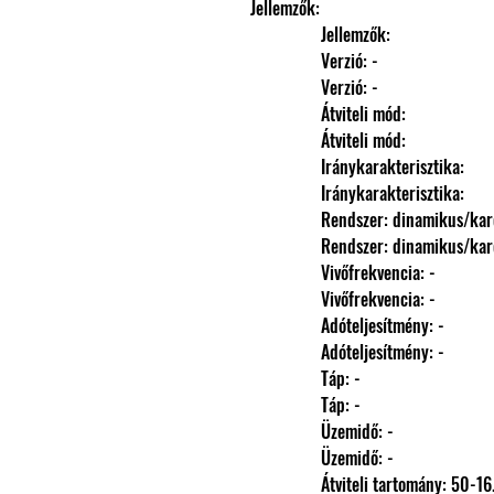
Jellemzők: 
                Jellemzők: 
                Verzió: -
                Verzió: -
                Átviteli mód: 
                Átviteli mód: 
                Iránykarakterisztika: 
                Iránykarakterisztika: 
                Rendszer: dinamikus/
                Rendszer: dinamikus/
                Vivőfrekvencia: -
                Vivőfrekvencia: -
                Adóteljesítmény: -
                Adóteljesítmény: -
                Táp: -
                Táp: -
                Üzemidő: -
                Üzemidő: -
                Átviteli tartomány: 5