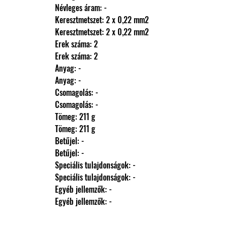
                Névleges áram: -
                Keresztmetszet: 2 x 0,22 mm2
                Keresztmetszet: 2 x 0,22 mm2
                Erek száma: 2
                Erek száma: 2
                Anyag: -
                Anyag: -
                Csomagolás: -
                Csomagolás: -
                Tömeg: 211 g
                Tömeg: 211 g
                Betűjel: -
                Betűjel: -
                Speciális tulajdonságok: -
                Speciális tulajdonságok: -
                Egyéb jellemzők: -
                Egyéb jellemzők: -