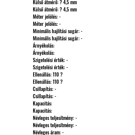
                Külső átmérő: ? 4,5 mm
                Külső átmérő: ? 4,5 mm
                Méter jelölés: -
                Méter jelölés: -
                Minimális hajlítási sugár: -
                Minimális hajlítási sugár: -
                Árnyékolás: 
                Árnyékolás: 
                Szigetelési érték: -
                Szigetelési érték: -
                Ellenállás: 110 ?
                Ellenállás: 110 ?
                Csillapítás: -
                Csillapítás: -
                Kapacitás: 
                Kapacitás: 
                Névleges teljesítmény: -
                Névleges teljesítmény: -
                Névleges áram: -