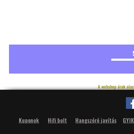
A webshop árak alac
Kuponok
Hifi bolt
Hangszóró javítás
GYI