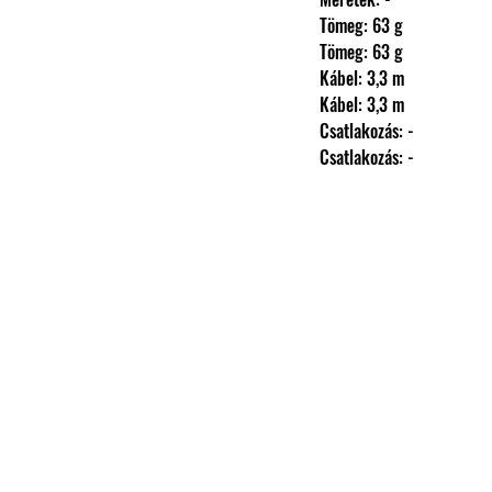
                Tömeg: 63 g
                Tömeg: 63 g
                Kábel: 3,3 m
                Kábel: 3,3 m
                Csatlakozás: -
                Csatlakozás: -