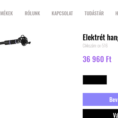
RMÉKEK
RÓLUNK
KAPCSOLAT
TUDÁSTÁR
H
Elektrét ha
Cikkszám: cx-516
Ár
36 960 Ft
Mennyiség
*
Bev
Vá