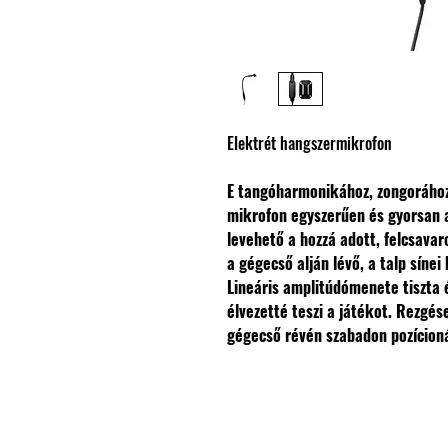
Elektrét hangszermikrofon
E tangóharmonikához, zongorához
mikrofon egyszerűen és gyorsan a 
levehető a hozzá adott, felcsavar
a gégecső alján lévő, a talp síne
Lineáris amplitúdómenete tiszta
élvezetté teszi a játékot.
Rezgése
gégecső révén szabadon pozícion