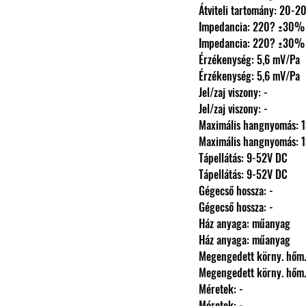
                Átviteli tartomány: 
                Impedancia: 220? ±30%
                Impedancia: 220? ±30%
                Érzékenység: 5,6 mV/Pa
                Érzékenység: 5,6 mV/Pa
                Jel/zaj viszony: -
                Jel/zaj viszony: -
                Maximális hangnyomá
                Maximális hangnyomá
                Tápellátás: 9-52V DC
                Tápellátás: 9-52V DC
                Gégecső hossza: -
                Gégecső hossza: -
                Ház anyaga: műanyag
                Ház anyaga: műanyag
                Megengedett körny.
                Megengedett körny.
                Méretek: -
                Méretek: -