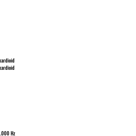
iperkardioid
iperkardioid
20-20.000 Hz