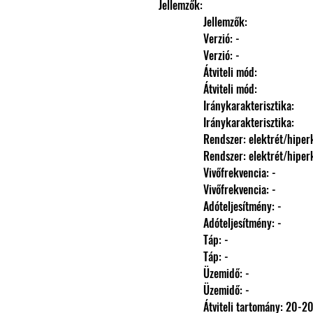
Jellemzők: 
                Jellemzők: 
                Verzió: -
                Verzió: -
                Átviteli mód: 
                Átviteli mód: 
                Iránykarakterisztika: 
                Iránykarakterisztika: 
                Rendszer: elektrét/h
                Rendszer: elektrét/h
                Vivőfrekvencia: -
                Vivőfrekvencia: -
                Adóteljesítmény: -
                Adóteljesítmény: -
                Táp: -
                Táp: -
                Üzemidő: -
                Üzemidő: -
                Átviteli tartomány: 