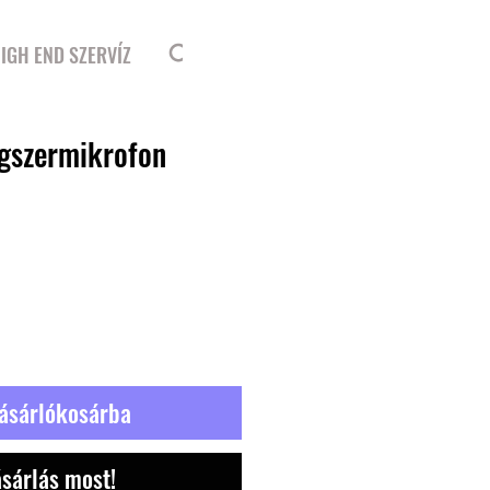
Bejelentkezés
IGH END SZERVÍZ
ngszermikrofon
ásárlókosárba
sárlás most!