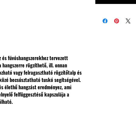
 és fúvóshangszerekhez tervezett
hangszerre rögzíthető, ill. onnan
ozható vagy felragasztható rögzítőtalp és
i közé becsúsztatható tuskó segítségével.
 és élethű hangzást eredményez, ami
lnyelő felfüggesztésű kapszulája a
álható.