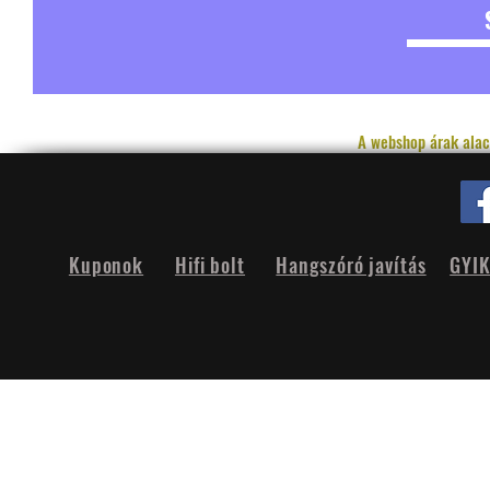
A webshop árak alac
Kuponok
Hifi bolt
Hangszóró javítás
GYI