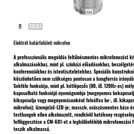
Elektrét határfelületi mikrofon
A professzionális megoldás feltűnésmentes mikrofonozást k
alkalmazásokhoz, mint pl. színházi előadásokhoz, beszélgeté
konferenciákhoz és istentiszteletekhez.
Speciális konstrukc
köszönhetően nem szükséges pontosan a hangforrás irányába 
Sokféle funkciója, mint pl. kétlépcsős (80, ill. 120Hz-es) mél
kapcsolható funkciójú nyomógombja (megnyomva bekapcsol
kikapcsolja vagy megnyomásonként felváltva be-, ill. kikapcs
mikrofon); üzemjelző-LED-je; masszív, csúszásmentes háza é
testhangok ellen alkalmazott, rendkívül hatékony rezgéseln
felfüggesztése a CM-601-et a legkülönfélébb mikrofonozási 
teszik alkalmassá.