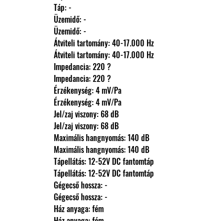
                Táp: -
                Üzemidő: -
                Üzemidő: -
                Átviteli tartomány: 40-17.000 Hz
                Átviteli tartomány: 40-17.000 Hz
                Impedancia: 220 ?
                Impedancia: 220 ?
                Érzékenység: 4 mV/Pa
                Érzékenység: 4 mV/Pa
                Jel/zaj viszony: 68 dB
                Jel/zaj viszony: 68 dB
                Maximális hangnyomás: 140 dB
                Maximális hangnyomás: 140 dB
                Tápellátás: 12-52V DC fantomtáp
                Tápellátás: 12-52V DC fantomtáp
                Gégecső hossza: -
                Gégecső hossza: -
                Ház anyaga: fém
                Ház anyaga: fém