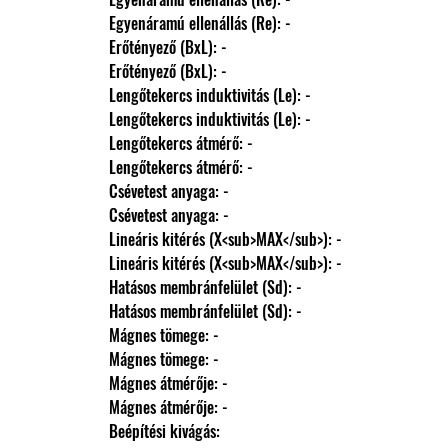
                Egyenáramú ellenállás (Re): -
                Erőtényező (BxL): -
                Erőtényező (BxL): -
                Lengőtekercs induktivitás (Le): -
                Lengőtekercs induktivitás (Le): -
                Lengőtekercs átmérő: -
                Lengőtekercs átmérő: -
                Csévetest anyaga: -
                Csévetest anyaga: -
                Lineáris kitérés (X<sub>MAX</sub>): -
                Lineáris kitérés (X<sub>MAX</sub>): -
                Hatásos membránfelület (Sd): -
                Hatásos membránfelület (Sd): -
                Mágnes tömege: -
                Mágnes tömege: -
                Mágnes átmérője: -
                Mágnes átmérője: -
                Beépítési kivágás: 