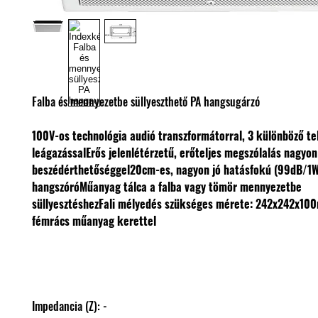
Falba és mennyezetbe süllyeszthető PA hangsugárzó
100V-os technológia audió transzformátorral, 3 különböző te
leágazással
Erős jelenlétérzetű, erőteljes megszólalás nagyon
beszédérthetőséggel
20cm-es, nagyon jó hatásfokú (99dB/1
hangszóró
Műanyag tálca a falba vagy tömör mennyezetbe
süllyesztéshez
Fali mélyedés szükséges mérete: 242x242x10
fémrács műanyag kerettel
Impedancia (Z): -