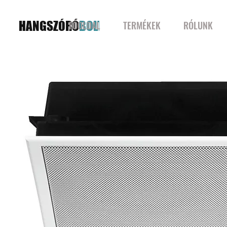
HANGSZÓRÓ
BOLT
FŐOLDAL
TERMÉKEK
RÓLUNK