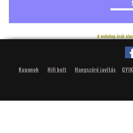
A webshop árak alac
Kuponok
Hifi bolt
Hangszóró javítás
GYI