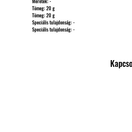
                Méretek: -
                Tömeg: 20 g
                Tömeg: 20 g
                Speciális tulajdonság: -
                Speciális tulajdonság: -
Kapcso