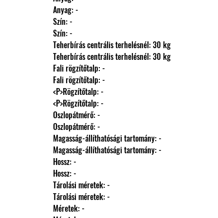
                Anyag: -
                Szín: -
                Szín: -
                Teherbírás centrális terhelésnél: 30 kg
                Teherbírás centrális terhelésnél: 30 kg
                Fali rögzítőtalp: -
                Fali rögzítőtalp: -
                <P>Rögzítőtalp: -
                <P>Rögzítőtalp: -
                Oszlopátmérő: -
                Oszlopátmérő: -
                Magasság-állíthatósági tartomány: -
                Magasság-állíthatósági tartomány: -
                Hossz: -
                Hossz: -
                Tárolási méretek: -
                Tárolási méretek: -
                Méretek: -