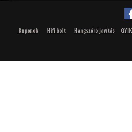
Kuponok
Hifi bolt
Hangszóró javítás
GYI