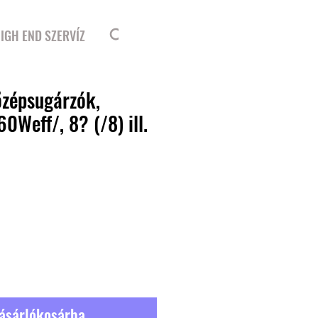
Bejelentkezés
IGH END SZERVÍZ
özépsugárzók,
Weff/, 8? (/8) ill.
ásárlókosárba