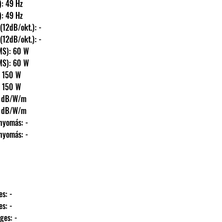
(fs): 49 Hz
(fs): 49 Hz
fmax) (12dB/okt.): -
fmax) (12dB/okt.): -
ny (RMS): 60 W
ny (RMS): 60 W
AX): 150 W
AX): 150 W
): 88 dB/W/m
): 88 dB/W/m
hangnyomás: -
hangnyomás: -
ntes: -
ntes: -
őleges: -