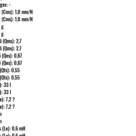
őleges: -
enység (Cms): 1,0 mm/N
enység (Cms): 1,0 mm/N
3 g
3 g
ényező (Qms): 2,7
ényező (Qms): 2,7
nyező (Qes): 0,67
nyező (Qes): 0,67
yező (Qts): 0,55
yező (Qts): 0,55
as): 33 l
as): 33 l
 (Re): 7,2 ?
 (Re): 7,2 ?
Tm
Tm
ivitás (Le): 0,6 mH
ivitás (Le): 0,6 mH