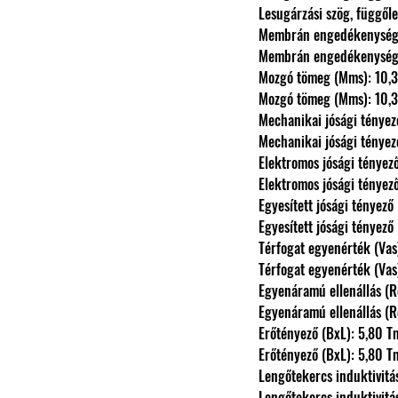
                Lesugárzási szög, függ
                Membrán engedék
                Membrán engedék
                Mozgó tömeg (Mms): 10,
                Mozgó tömeg (Mms): 10,
                Mechanikai jósági t
                Mechanikai jósági t
                Elektromos jósági té
                Elektromos jósági té
                Egyesített jósági tén
                Egyesített jósági tén
                Térfogat egyenérték (V
                Térfogat egyenérték (V
                Egyenáramú ellenállás
                Egyenáramú ellenállás
                Erőtényező (BxL): 5,80 
                Erőtényező (BxL): 5,80 
                Lengőtekercs indukt
                Lengőtekercs indukt