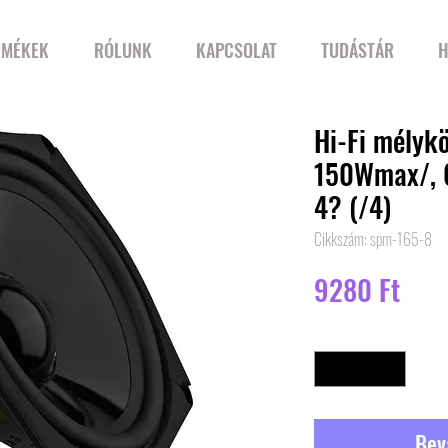
RMÉKEK
RÓLUNK
KAPCSOLAT
TUDÁSTÁR
H
Hi-Fi mélyk
150Wmax/, 60
4? (/4)
Cikkszám: spm-165-8
Ár
9280 Ft
Mennyiség
*
Bev