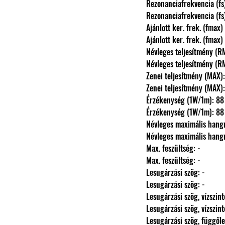
                Rezonanciafrekvencia 
                Rezonanciafrekvencia 
                Ajánlott ker. frek. (
                Ajánlott ker. frek. (
                Névleges teljesítmé
                Névleges teljesítmé
                Zenei teljesítmény (M
                Zenei teljesítmény (M
                Érzékenység (1W/1m
                Érzékenység (1W/1m
                Névleges maximális 
                Névleges maximális 
                Max. feszültség: -
                Max. feszültség: -
                Lesugárzási szög: -
                Lesugárzási szög: -
                Lesugárzási szög, vízszi
                Lesugárzási szög, vízszi
                Lesugárzási szög, függ