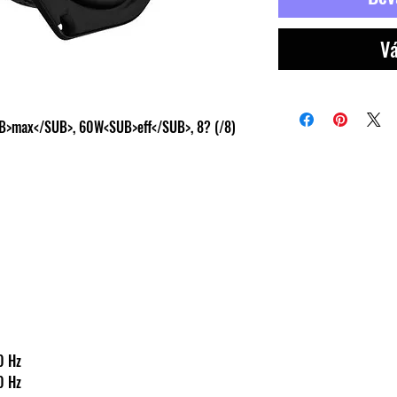
Vá
B>max</SUB>, 60W<SUB>eff</SUB>, 8? (/8)
.000 Hz
.000 Hz