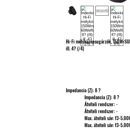
Hi-Fi mélyközépsugárzók, 150W<SU
ill. 4? (/4)
Impedancia (Z): 8 ?
                Impedancia (Z): 8 ?
                Átviteli rendszer: -
                Átviteli rendszer: -
                Max. átviteli sáv: f3-5
                Max. átviteli sáv: f3-5