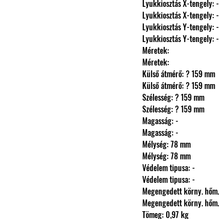
                Lyukkiosztás X-tengely: -
                Lyukkiosztás X-tengely: -
                Lyukkiosztás Y-tengely: -
                Lyukkiosztás Y-tengely: -
                Méretek: 
                Méretek: 
                Külső átmérő: ? 159 mm
                Külső átmérő: ? 159 mm
                Szélesség: ? 159 mm
                Szélesség: ? 159 mm
                Magasság: -
                Magasság: -
                Mélység: 78 mm
                Mélység: 78 mm
                Védelem tipusa: -
                Védelem tipusa: -
                Megengedett körny.
                Megengedett körny.
                Tömeg: 0,97 kg