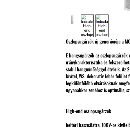
Oszlopsugárzók új generációja a M
E hangsugárzók az oszlopsugárzók v
iránykarakterisztika és felszerelhet
stabil hangminőséggel ötvözik. Az 2
kivitel, WS: dekoratív fehér felület
legkülönfélébb elvárásoknak megfe
ugyanakkor zenéhez is optimális, s
High-end oszlopsugárzók
beltéri használatra, 100V-os kivitel