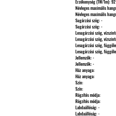
                Érzékenység (1W/1m
                Névleges maximális 
                Névleges maximális 
                Sugárzási szög: -
                Sugárzási szög: -
                Lesugárzási szög, vízszi
                Lesugárzási szög, vízszi
                Lesugárzási szög, függ
                Lesugárzási szög, függ
                Jellemzők: -
                Jellemzők: -
                Ház anyaga: 
                Ház anyaga: 
                Szín: 
                Szín: 
                Rögzítés módja: 
                Rögzítés módja: 
                Labdaállóság: -
                Labdaállóság: -