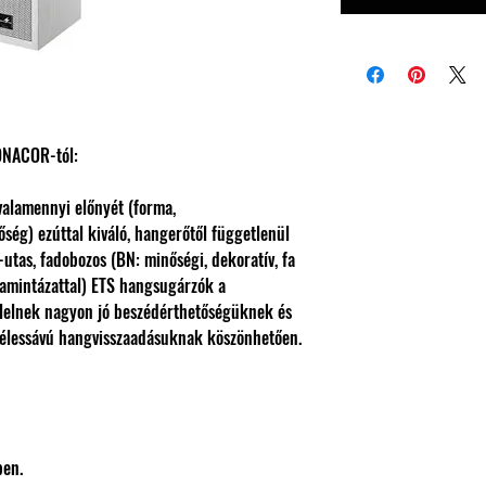
ONACOR-tól:
alamennyi előnyét (forma,
őség) ezúttal kiváló, hangerőtől függetlenül
-utas, fadobozos (BN: minőségi, dekoratív, fa
 famintázattal) ETS hangsugárzók a
lelnek nagyon jó beszédérthetőségüknek és
zélessávú hangvisszaadásuknak köszönhetően.
ben.