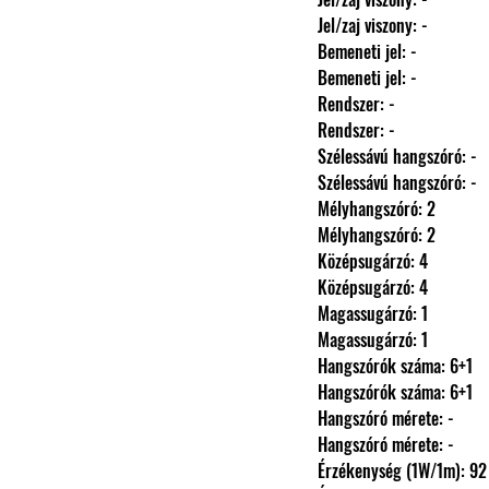
                Jel/zaj viszony: -
                Bemeneti jel: -
                Bemeneti jel: -
                Rendszer: -
                Rendszer: -
                Szélessávú hangszóró: -
                Szélessávú hangszóró: -
                Mélyhangszóró: 2
                Mélyhangszóró: 2
                Középsugárzó: 4
                Középsugárzó: 4
                Magassugárzó: 1
                Magassugárzó: 1
                Hangszórók száma: 6+1
                Hangszórók száma: 6+1
                Hangszóró mérete: -
                Hangszóró mérete: -
                Érzékenység (1W/1m