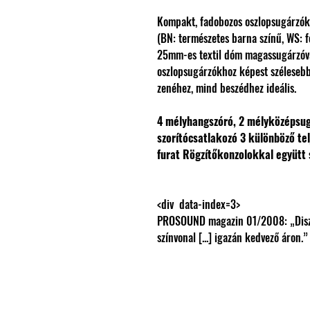
Kompakt, fadobozos oszlopsugárzók m
(BN: természetes barna színű, WS: f
25mm-es textil dóm magassugárzóva
oszlopsugárzókhoz képest szélesebb
zenéhez, mind beszédhez ideális.
4 mélyhangszóró, 2 mélyközépsu
szorítócsatlakozó 3 különböző t
furat
Rögzítőkonzolokkal együtt 
PROSOUND magazin 01/2008: „Diszkr
színvonal [...] igazán kedvező áron.”