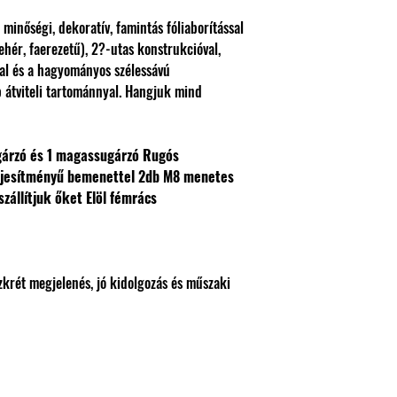
inőségi, dekoratív, famintás fóliaborítással
ehér, faerezetű), 2?-utas konstrukcióval,
l és a hagyományos szélessávú
 átviteli tartománnyal. Hangjuk mind
gárzó és 1 magassugárzó
Rugós
eljesítményű bemenettel
2db M8 menetes
szállítjuk őket
Elöl fémrács
ét megjelenés, jó kidolgozás és műszaki