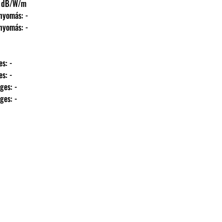
): 92 dB/W/m
hangnyomás: -
hangnyomás: -
ntes: -
ntes: -
őleges: -
őleges: -