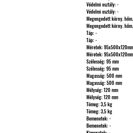
                Védelmi osztály: -
                Védelmi osztály: -
                Megengedett körny.
                Megengedett körny.
                Táp: -
                Táp: -
                Méretek: 95x500x120m
                Méretek: 95x500x120m
                Szélesség: 95 mm
                Szélesség: 95 mm
                Magasság: 500 mm
                Magasság: 500 mm
                Mélység: 120 mm
                Mélység: 120 mm
                Tömeg: 3,5 kg
                Tömeg: 3,5 kg
                Bemenetek: -
                Bemenetek: -
                Kimenetek: -