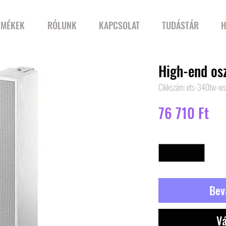
RMÉKEK
RÓLUNK
KAPCSOLAT
TUDÁSTÁR
H
High-end os
Cikkszám: ets-340tw-ws
Ár
76 710 Ft
Mennyiség
*
Bev
Vá