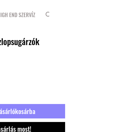
Bejelentkezés
IGH END SZERVÍZ
zlopsugárzók
ásárlókosárba
sárlás most!