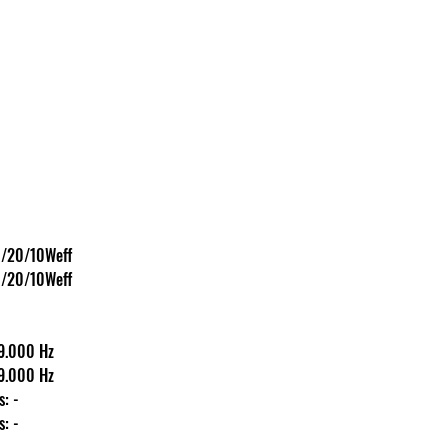
ény: 40/20/10Weff
ény: 40/20/10Weff
100-19.000 Hz
100-19.000 Hz
ás: -
ás: -