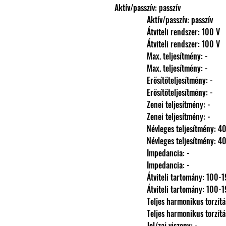
Aktív/passzív: passzív
                Aktív/passzív: passzív
                Átviteli rendszer: 100 V
                Átviteli rendszer: 100 V
                Max. teljesítmény: -
                Max. teljesítmény: -
                Erősítőteljesítmény: -
                Erősítőteljesítmény: -
                Zenei teljesítmény: -
                Zenei teljesítmény: -
                Névleges teljesítm
                Névleges teljesítm
                Impedancia: -
                Impedancia: -
                Átviteli tartomány: 
                Átviteli tartomány: 
                Teljes harmonikus torzít
                Teljes harmonikus torzít
                Jel/zaj viszony: -