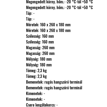
                Megengedett körny. hőm.: -20 °C-tól +50 °C
                Megengedett körny. hőm.: -20 °C-tól +50 °C
                Táp: -
                Táp: -
                Méretek: 160 x 260 x 180 mm
                Méretek: 160 x 260 x 180 mm
                Szélesség: 160 mm
                Szélesség: 160 mm
                Magasság: 260 mm
                Magasság: 260 mm
                Mélység: 180 mm
                Mélység: 180 mm
                Tömeg: 2,3 kg
                Tömeg: 2,3 kg
                Bemenetek: rugós hangszóró terminál
                Bemenetek: rugós hangszóró terminál
                Kimenetek: -
                Kimenetek: -
                Csere lengőtekercs: -