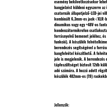
esemény bekövetkezésekor lehet
hangjelzést küldeni egyszerre az
csatornák állapotjelző-LED-jei vil
kombinált 6,3mm-es jack-/XLR-
dinamikus vagy egy +48V-os fant
kondenzátormikrofon csatlakozta
forrásnyelvű bemenet jeléhez, é
funkció).
A készülék felvételkime
berendezés segítségével a forrásn
hangfelvétel készíthető. A felvé
jele is megjelenik. A berendezés
tápfeszültséget biztosít 12db kü
adó számára.
A hozzá adott rögzí
készülék 482mm-es (19) rackekbe
Jellemzők: 