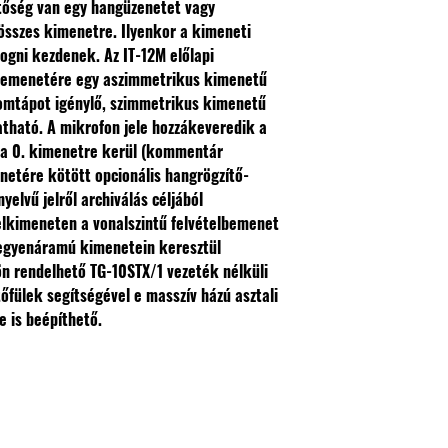
őség van egy hangüzenetet vagy
 összes kimenetre. Ilyenkor a kimeneti
logni kezdenek. Az IT-12M előlapi
bemenetére egy aszimmetrikus kimenetű
omtápot igénylő, szimmetrikus kimenetű
tható. A mikrofon jele hozzákeveredik a
s a 0. kimenetre kerül (kommentár
netére kötött opcionális hangrögzítő-
yelvű jelről archiválás céljából
telkimeneten a vonalszintű felvételbemenet
 egyenáramú kimenetein keresztül
lön rendelhető TG-10STX/1 vezeték nélküli
tőfülek segítségével e masszív házú asztali
 is beépíthető.