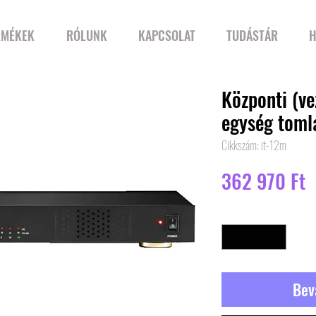
RMÉKEK
RÓLUNK
KAPCSOLAT
TUDÁSTÁR
H
Központi (ve
egység toml
Cikkszám: it-12m
Á
362 970 Ft
Mennyiség
*
Bev