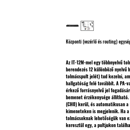
Központi (vezérlő és routing) egys
Az IT-12M-mel egy többnyelvű tol
berendezés 12 különböző nyelvű ha
tolmácspult jelét) tud kezelni, 
hallgatóság felé továbbít. A PA-v
érkező forrásnyelvű jel fogadásá
bemenet érzékenysége állítható. 
(CH0) kerül, és automatikusan a
kimeneteken is megjelenik. Ha a 
tolmácsoknak lehetőségük van ezt
keresztül egy, a pultjukon talál