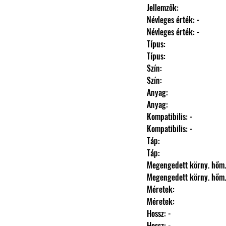
                Jellemzők: 
                Névleges érték: -
                Névleges érték: -
                Típus: 
                Típus: 
                Szín: 
                Szín: 
                Anyag: 
                Anyag: 
                Kompatibilis: -
                Kompatibilis: -
                Táp: 
                Táp: 
                Megengedett körny. hőm
                Megengedett körny. hőm
                Méretek: 
                Méretek: 
                Hossz: -
                Hossz: -