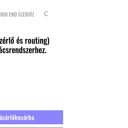
Bejelentkezés
IGH END SZERVÍZ
zérlő és routing)
ácsrendszerhez.
r
ásárlókosárba