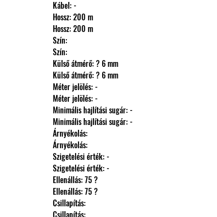
                Kábel: -
                Hossz: 200 m
                Hossz: 200 m
                Szín: 
                Szín: 
                Külső átmérő: ? 6 mm
                Külső átmérő: ? 6 mm
                Méter jelölés: -
                Méter jelölés: -
                Minimális hajlítási sugár: -
                Minimális hajlítási sugár: -
                Árnyékolás: 
                Árnyékolás: 
                Szigetelési érték: -
                Szigetelési érték: -
                Ellenállás: 75 ?
                Ellenállás: 75 ?
                Csillapítás: 
                Csillapítás: 