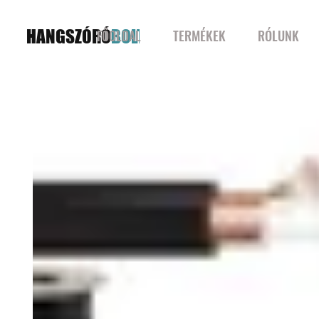
HANGSZÓRÓ
BOLT
FŐOLDAL
TERMÉKEK
RÓLUNK