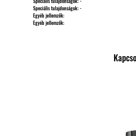
                Speciális tulajdonságok: -
                Speciális tulajdonságok: -
                Egyéb jellemzők: 
                Egyéb jellemzők:
Kapcso