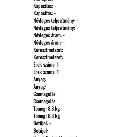
                Kapacitás: -
                Kapacitás: -
                Névleges teljesítmény: -
                Névleges teljesítmény: -
                Névleges áram: -
                Névleges áram: -
                Keresztmetszet: 
                Keresztmetszet: 
                Erek száma: 1
                Erek száma: 1
                Anyag: 
                Anyag: 
                Csomagolás: 
                Csomagolás: 
                Tömeg: 8,8 kg
                Tömeg: 8,8 kg
                Betűjel: -
                Betűjel: -