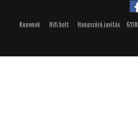
Kuponok
Hifi bolt
Hangszóró javítás
GYI