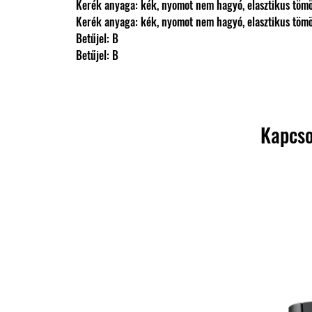
                Kerék anyaga: kék, nyomot nem hagyó, elasztikus t
                Kerék anyaga: kék, nyomot nem hagyó, elasztikus t
                Betűjel: B
                Betűjel: B
Kapcso