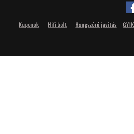
Kuponok
Hifi bolt
Hangszóró javítás
GYI