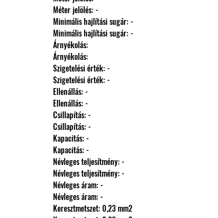
                Méter jelölés: -
                Minimális hajlítási sugár: -
                Minimális hajlítási sugár: -
                Árnyékolás: 
                Árnyékolás: 
                Szigetelési érték: -
                Szigetelési érték: -
                Ellenállás: -
                Ellenállás: -
                Csillapítás: -
                Csillapítás: -
                Kapacitás: -
                Kapacitás: -
                Névleges teljesítmény: -
                Névleges teljesítmény: -
                Névleges áram: -
                Névleges áram: -
                Keresztmetszet: 0,23 mm2