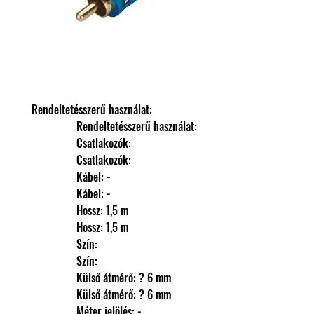
Rendeltetésszerű használat: 
                Rendeltetésszerű használat: 
                Csatlakozók: 
                Csatlakozók: 
                Kábel: -
                Kábel: -
                Hossz: 1,5 m
                Hossz: 1,5 m
                Szín: 
                Szín: 
                Külső átmérő: ? 6 mm
                Külső átmérő: ? 6 mm
                Méter jelölés: -