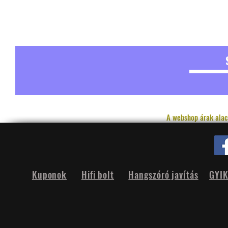
A webshop árak alac
Kuponok
Hifi bolt
Hangszóró javítás
GYI