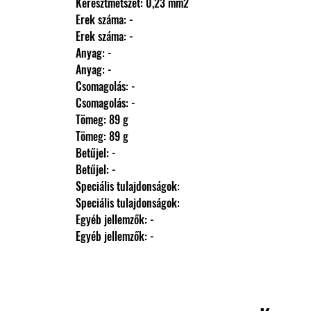
                Keresztmetszet: 0,23 mm2
                Erek száma: -
                Erek száma: -
                Anyag: -
                Anyag: -
                Csomagolás: -
                Csomagolás: -
                Tömeg: 89 g
                Tömeg: 89 g
                Betűjel: -
                Betűjel: -
                Speciális tulajdonságok: 
                Speciális tulajdonságok: 
                Egyéb jellemzők: -
                Egyéb jellemzők: -