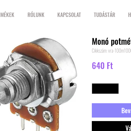
RMÉKEK
RÓLUNK
KAPCSOLAT
TUDÁSTÁR
H
Monó potmé
Cikkszám: vra-100m100
Ár
640 Ft
Mennyiség
*
Bev
Vá