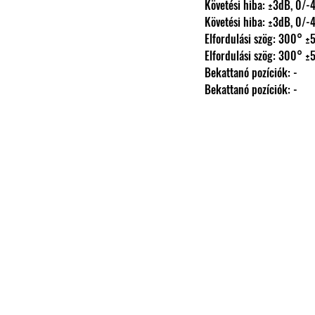
                Követési hiba: ±3dB, 
                Követési hiba: ±3dB, 
                Elfordulási szög: 300° 
                Elfordulási szög: 300° 
                Bekattanó pozíciók: -
                Bekattanó pozíciók: -