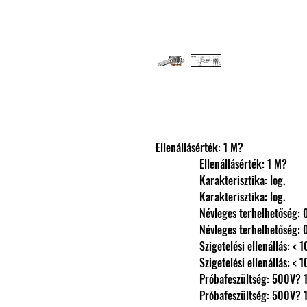
Ellenállásérték: 1 M?
                Ellenállásérték: 1 M?
                Karakterisztika: log.
                Karakterisztika: log.
                Névleges terhelhetőség
                Névleges terhelhetőség
                Szigetelési ellená
                Szigetelési ellená
                Próbafeszültség: 500
                Próbafeszültség: 500