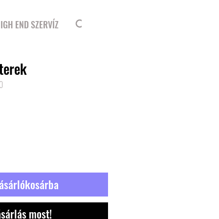
Bejelentkezés
IGH END SZERVÍZ
terek
0
ásárlókosárba
sárlás most!