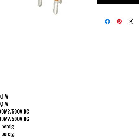
: 0,1 W
: 0,1 W
llás: < 100M?/500V DC
llás: < 100M?/500V DC
V? 1 percig
V? 1 percig