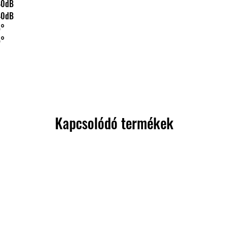
0/-40dB
0/-40dB
±5°
±5°
Kapcsolódó termékek