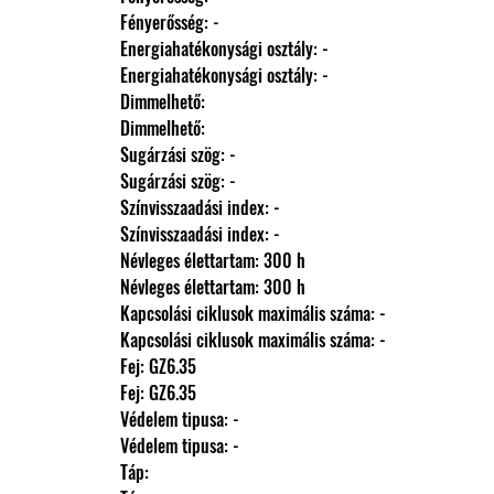
                Fényerősség: -
                Energiahatékonysági osztály: -
                Energiahatékonysági osztály: -
                Dimmelhető: 
                Dimmelhető: 
                Sugárzási szög: -
                Sugárzási szög: -
                Színvisszaadási index: -
                Színvisszaadási index: -
                Névleges élettartam: 300 h
                Névleges élettartam: 300 h
                Kapcsolási ciklusok maximális száma: -
                Kapcsolási ciklusok maximális száma: -
                Fej: GZ6.35
                Fej: GZ6.35
                Védelem tipusa: -
                Védelem tipusa: -
                Táp: 