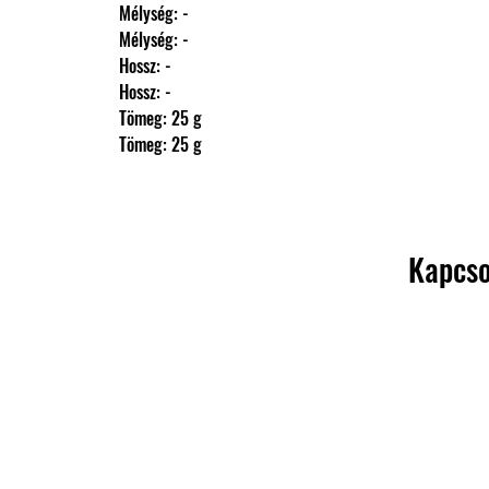
                Mélység: -
                Mélység: -
                Hossz: -
                Hossz: -
                Tömeg: 25 g
                Tömeg: 25 g
Kapcso