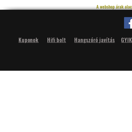
A webshop árak alac
Kuponok
Hifi bolt
Hangszóró javítás
GYI