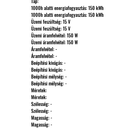
                Táp: 
                1000h alatti energiafogyasztás: 150 kWh
                1000h alatti energiafogyasztás: 150 kWh
                Üzemi feszültség: 15 V
                Üzemi feszültség: 15 V
                Üzemi áramfelvétel: 150 W
                Üzemi áramfelvétel: 150 W
                Áramfelvétel: -
                Áramfelvétel: -
                Beépítési kivágás: -
                Beépítési kivágás: -
                Beépítési mélység: -
                Beépítési mélység: -
                Méretek: 
                Méretek: 
                Szélesség: -
                Szélesség: -
                Magasság: -
                Magasság: -