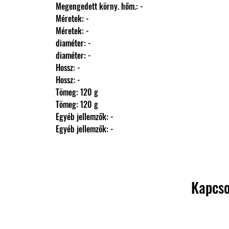
                Megengedett körny. hőm.: -
                Méretek: -
                Méretek: -
                diaméter: -
                diaméter: -
                Hossz: -
                Hossz: -
                Tömeg: 120 g
                Tömeg: 120 g
                Egyéb jellemzők: -
                Egyéb jellemzők: -
Kapcso