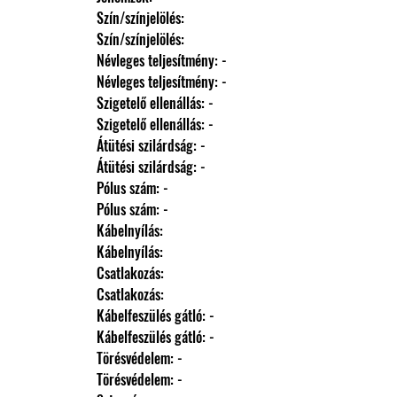
                Szín/színjelölés: 
                Szín/színjelölés: 
                Névleges teljesítmény: -
                Névleges teljesítmény: -
                Szigetelő ellenállás: -
                Szigetelő ellenállás: -
                Átütési szilárdság: -
                Átütési szilárdság: -
                Pólus szám: -
                Pólus szám: -
                Kábelnyílás: 
                Kábelnyílás: 
                Csatlakozás: 
                Csatlakozás: 
                Kábelfeszülés gátló: -
                Kábelfeszülés gátló: -
                Törésvédelem: -
                Törésvédelem: -