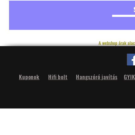
A webshop árak alac
Kuponok
Hifi bolt
Hangszóró javítás
GYI