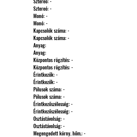
                Sztereó: -
                Sztereó: -
                Monó: -
                Monó: -
                Kapcsolók száma: -
                Kapcsolók száma: -
                Anyag: 
                Anyag: 
                Központos rögzítés: -
                Központos rögzítés: -
                Érintkezők: -
                Érintkezők: -
                Pólusok száma: -
                Pólusok száma: -
                Érintkezőszélesség: -
                Érintkezőszélesség: -
                Osztástávolság: -
                Osztástávolság: -
                Megengedett körny. hőm.: -