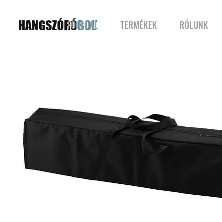
HANGSZÓRÓ
BOLT
FŐOLDAL
TERMÉKEK
RÓLUNK