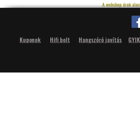
A webshop árak alac
Kuponok
Hifi bolt
Hangszóró javítás
GYI