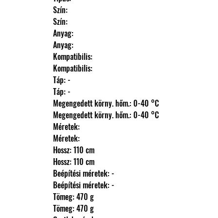
                Szín: 
                Szín: 
                Anyag: 
                Anyag: 
                Kompatibilis: 
                Kompatibilis: 
                Táp: -
                Táp: -
                Megengedett körny. hőm.: 0-40 °C
                Megengedett körny. hőm.: 0-40 °C
                Méretek: 
                Méretek: 
                Hossz: 110 cm
                Hossz: 110 cm
                Beépítési méretek: -
                Beépítési méretek: -
                Tömeg: 470 g
                Tömeg: 470 g