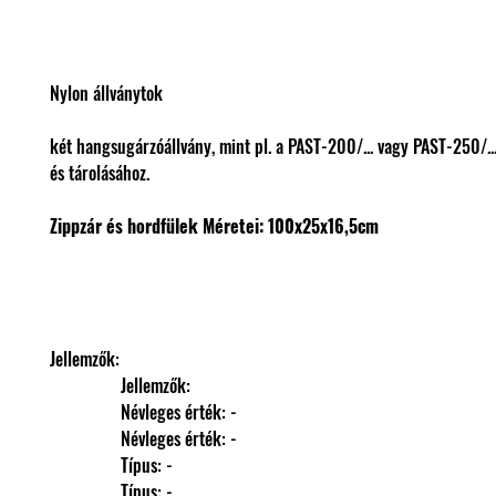
Nylon állványtok
két hangsugárzóállvány, mint pl. a PAST-200/... vagy PAST-250/...
és tárolásához.
Zippzár és hordfülek
Méretei: 100x25x16,5cm
Jellemzők: 
                Jellemzők: 
                Névleges érték: -
                Névleges érték: -
                Típus: -
                Típus: -