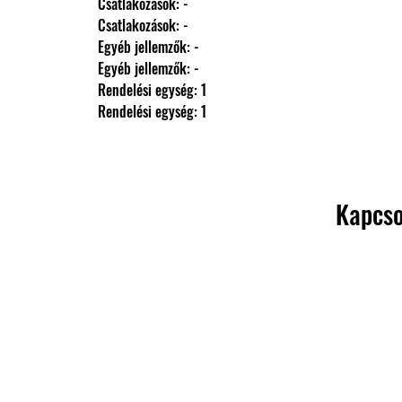
                Csatlakozások: -
                Csatlakozások: -
                Egyéb jellemzők: -
                Egyéb jellemzők: -
                Rendelési egység: 1
                Rendelési egység: 1
Kapcso