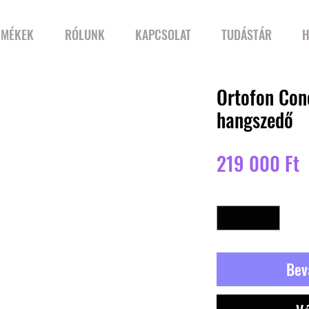
RMÉKEK
RÓLUNK
KAPCSOLAT
TUDÁSTÁR
H
Ortofon Con
hangszedő
Á
219 000 Ft
Mennyiség
*
Bev