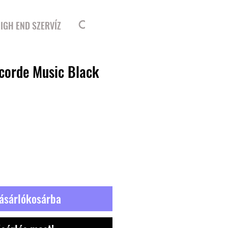
Bejelentkezés
IGH END SZERVÍZ
corde Music Black
r
ásárlókosárba