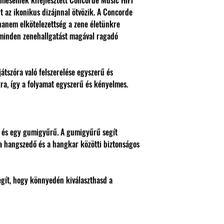
elmeseinek kifejlesztett Concorde Music HiFi
 az ikonikus dizájnnal ötvözik. A Concorde
anem elkötelezettség a zene életünkre
, minden zenehallgatást magával ragadó
tszóra való felszerelése egyszerű és
ra, így a folyamat egyszerű és kényelmes.
e és egy gumigyűrű. A gumigyűrű segít
a a hangszedő és a hangkar közötti biztonságos
egít, hogy könnyedén kiválaszthasd a