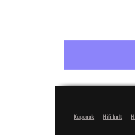
Kuponok
Hifi bolt
H