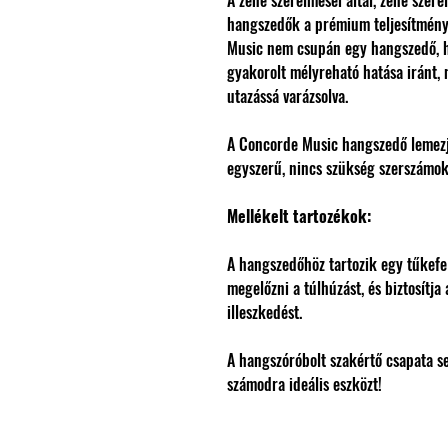
A zene szerelmesei által, zene szer
hangszedők a prémium teljesítményt
Music nem csupán egy hangszedő, h
gyakorolt ​​mélyreható hatása iránt
utazássá varázsolva.
A Concorde Music hangszedő lemezjá
egyszerű, nincs szükség szerszámok
Mellékelt tartozékok:
A hangszedőhöz tartozik egy tűkef
megelőzni a túlhúzást, és biztosítj
illeszkedést.
A hangszóróbolt szakértő csapata s
számodra ideális eszközt!