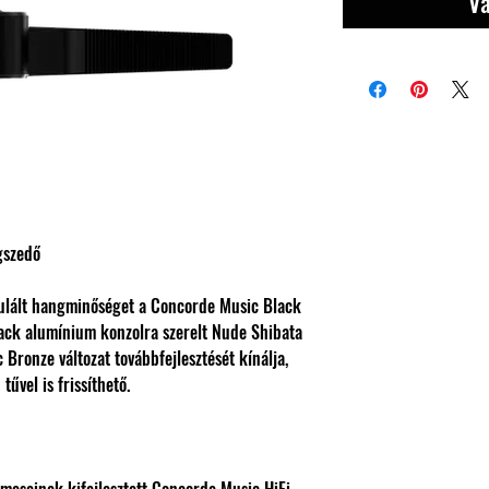
Vá
gszedő
ikulált hangminőséget a Concorde Music Black
lack alumínium konzolra szerelt Nude Shibata
 Bronze változat továbbfejlesztését kínálja,
űvel is frissíthető.