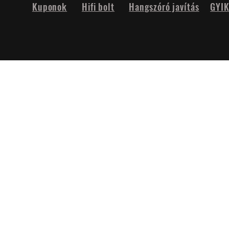
Kuponok
Hifi bolt
Hangszóró javítás
GYI