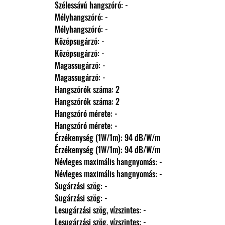
                Szélessávú hangszóró: -
                Mélyhangszóró: -
                Mélyhangszóró: -
                Középsugárzó: -
                Középsugárzó: -
                Magassugárzó: -
                Magassugárzó: -
                Hangszórók száma: 2
                Hangszórók száma: 2
                Hangszóró mérete: -
                Hangszóró mérete: -
                Érzékenység (1W/1m): 94 dB/W/m
                Érzékenység (1W/1m): 94 dB/W/m
                Névleges maximális hangnyomás: -
                Névleges maximális hangnyomás: -
                Sugárzási szög: -
                Sugárzási szög: -
                Lesugárzási szög, vízszintes: -
                Lesugárzási szög, vízszintes: -