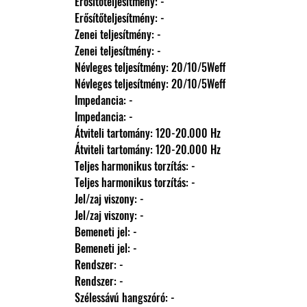
                Erősítőteljesítmény: -
                Erősítőteljesítmény: -
                Zenei teljesítmény: -
                Zenei teljesítmény: -
                Névleges teljesítmény: 20/10/5Weff
                Névleges teljesítmény: 20/10/5Weff
                Impedancia: -
                Impedancia: -
                Átviteli tartomány: 120-20.000 Hz
                Átviteli tartomány: 120-20.000 Hz
                Teljes harmonikus torzítás: -
                Teljes harmonikus torzítás: -
                Jel/zaj viszony: -
                Jel/zaj viszony: -
                Bemeneti jel: -
                Bemeneti jel: -
                Rendszer: -
                Rendszer: -
                Szélessávú hangszóró: -