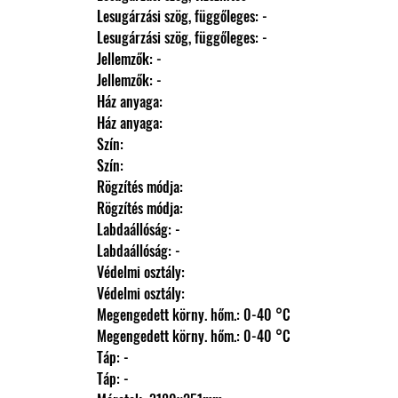
                Lesugárzási szög, függőleges: -
                Lesugárzási szög, függőleges: -
                Jellemzők: -
                Jellemzők: -
                Ház anyaga: 
                Ház anyaga: 
                Szín: 
                Szín: 
                Rögzítés módja: 
                Rögzítés módja: 
                Labdaállóság: -
                Labdaállóság: -
                Védelmi osztály: 
                Védelmi osztály: 
                Megengedett körny. hőm.: 0-40 °C
                Megengedett körny. hőm.: 0-40 °C
                Táp: -
                Táp: -