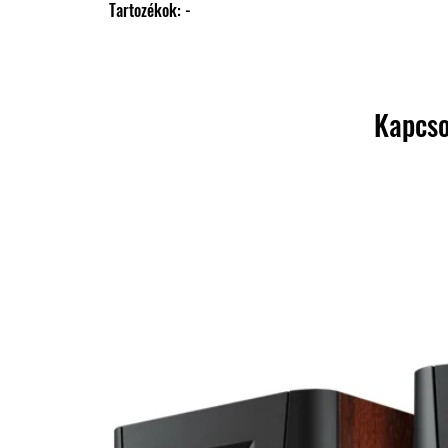
                Tartozékok: -
Kapcso