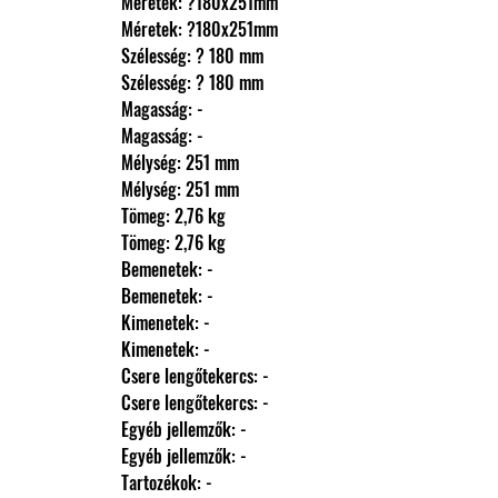
                Méretek: ?180x251mm
                Méretek: ?180x251mm
                Szélesség: ? 180 mm
                Szélesség: ? 180 mm
                Magasság: -
                Magasság: -
                Mélység: 251 mm
                Mélység: 251 mm
                Tömeg: 2,76 kg
                Tömeg: 2,76 kg
                Bemenetek: -
                Bemenetek: -
                Kimenetek: -
                Kimenetek: -
                Csere lengőtekercs: -
                Csere lengőtekercs: -
                Egyéb jellemzők: -
                Egyéb jellemzők: -
                Tartozékok: -