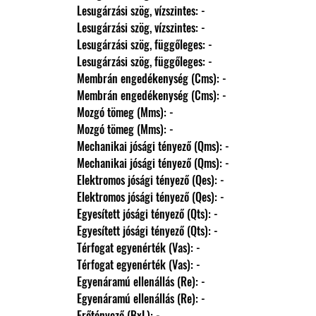
                Lesugárzási szög, vízszintes: -
                Lesugárzási szög, vízszintes: -
                Lesugárzási szög, függőleges: -
                Lesugárzási szög, függőleges: -
                Membrán engedékenység (Cms): -
                Membrán engedékenység (Cms): -
                Mozgó tömeg (Mms): -
                Mozgó tömeg (Mms): -
                Mechanikai jósági tényező (Qms): -
                Mechanikai jósági tényező (Qms): -
                Elektromos jósági tényező (Qes): -
                Elektromos jósági tényező (Qes): -
                Egyesített jósági tényező (Qts): -
                Egyesített jósági tényező (Qts): -
                Térfogat egyenérték (Vas): -
                Térfogat egyenérték (Vas): -
                Egyenáramú ellenállás (Re): -
                Egyenáramú ellenállás (Re): -
                Erőtényező (BxL): -