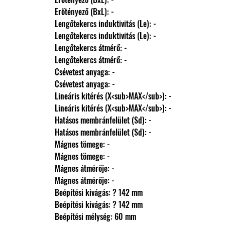
                Erőtényező (BxL): -
                Lengőtekercs induktivitás (Le): -
                Lengőtekercs induktivitás (Le): -
                Lengőtekercs átmérő: -
                Lengőtekercs átmérő: -
                Csévetest anyaga: -
                Csévetest anyaga: -
                Lineáris kitérés (X<sub>MAX</sub>): -
                Lineáris kitérés (X<sub>MAX</sub>): -
                Hatásos membránfelület (Sd): -
                Hatásos membránfelület (Sd): -
                Mágnes tömege: -
                Mágnes tömege: -
                Mágnes átmérője: -
                Mágnes átmérője: -
                Beépítési kivágás: ? 142 mm
                Beépítési kivágás: ? 142 mm
                Beépítési mélység: 60 mm