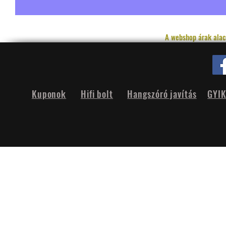
A webshop árak alac
Kuponok
Hifi bolt
Hangszóró javítás
GYI