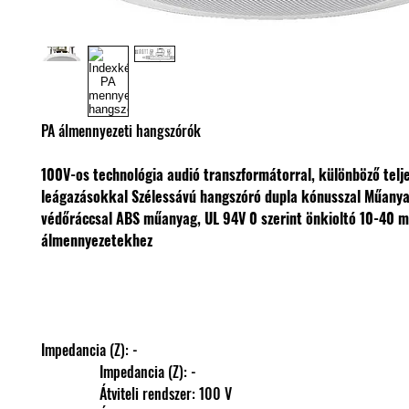
PA álmennyezeti hangszórók
100V-os technológia audió transzformátorral, különböző tel
leágazásokkal
Szélessávú hangszóró dupla kónusszal
Műanya
védőráccsal
ABS műanyag, UL 94V 0 szerint önkioltó
10-40 m
álmennyezetekhez
Impedancia (Z): -
                Impedancia (Z): -
                Átviteli rendszer: 100 V