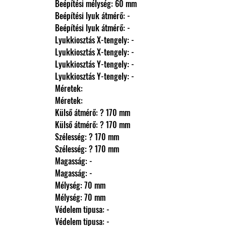
                Beépítési mélység: 60 mm
                Beépítési lyuk átmérő: -
                Beépítési lyuk átmérő: -
                Lyukkiosztás X-tengely: -
                Lyukkiosztás X-tengely: -
                Lyukkiosztás Y-tengely: -
                Lyukkiosztás Y-tengely: -
                Méretek: 
                Méretek: 
                Külső átmérő: ? 170 mm
                Külső átmérő: ? 170 mm
                Szélesség: ? 170 mm
                Szélesség: ? 170 mm
                Magasság: -
                Magasság: -
                Mélység: 70 mm
                Mélység: 70 mm
                Védelem tipusa: -
                Védelem tipusa: -