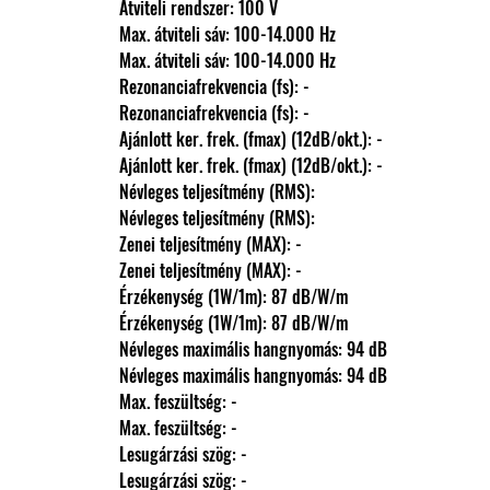
                Átviteli rendszer: 100 V
                Max. átviteli sáv: 100-14.000 Hz
                Max. átviteli sáv: 100-14.000 Hz
                Rezonanciafrekvencia (fs): -
                Rezonanciafrekvencia (fs): -
                Ajánlott ker. frek. (fmax) (12dB/okt.): -
                Ajánlott ker. frek. (fmax) (12dB/okt.): -
                Névleges teljesítmény (RMS): 
                Névleges teljesítmény (RMS): 
                Zenei teljesítmény (MAX): -
                Zenei teljesítmény (MAX): -
                Érzékenység (1W/1m): 87 dB/W/m
                Érzékenység (1W/1m): 87 dB/W/m
                Névleges maximális hangnyomás: 94 dB
                Névleges maximális hangnyomás: 94 dB
                Max. feszültség: -
                Max. feszültség: -
                Lesugárzási szög: -
                Lesugárzási szög: -