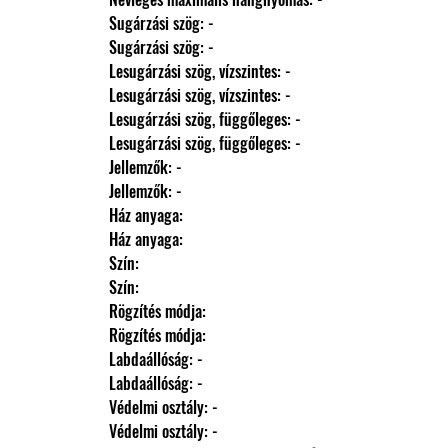
                Sugárzási szög: -
                Sugárzási szög: -
                Lesugárzási szög, vízszintes: -
                Lesugárzási szög, vízszintes: -
                Lesugárzási szög, függőleges: -
                Lesugárzási szög, függőleges: -
                Jellemzők: -
                Jellemzők: -
                Ház anyaga: 
                Ház anyaga: 
                Szín: 
                Szín: 
                Rögzítés módja: 
                Rögzítés módja: 
                Labdaállóság: -
                Labdaállóság: -
                Védelmi osztály: -
                Védelmi osztály: -