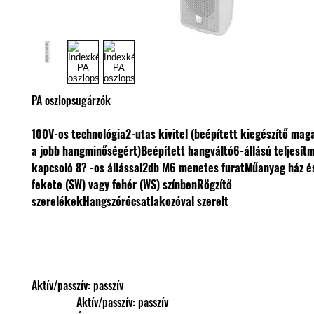
PA oszlopsugárzók
100V-os technológia
2-utas kivitel (beépített kiegészítő ma
a jobb hangminőségért)
Beépített hangváltó
6-állású teljesít
kapcsoló 8? -os állással
2db M6 menetes furat
Műanyag ház és
fekete (SW) vagy fehér (WS) színben
Rögzítő
szerelékek
Hangszórócsatlakozóval szerelt
Aktív/passzív: passzív
                Aktív/passzív: passzív