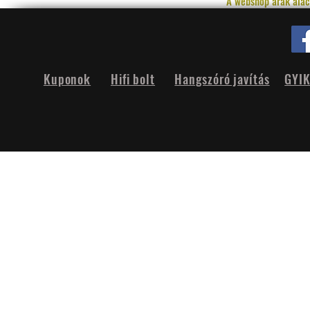
A webshop árak alac
Kuponok
Hifi bolt
Hangszóró javítás
GYI