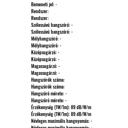
                Bemeneti jel: -
                Rendszer: 
                Rendszer: 
                Szélessávú hangszóró: -
                Szélessávú hangszóró: -
                Mélyhangszóró: -
                Mélyhangszóró: -
                Középsugárzó: -
                Középsugárzó: -
                Magassugárzó: -
                Magassugárzó: -
                Hangszórók száma: 
                Hangszórók száma: 
                Hangszóró mérete: -
                Hangszóró mérete: -
                Érzékenység (1W/1m): 89 dB/W/m
                Érzékenység (1W/1m): 89 dB/W/m
                Névleges maximális hangnyomás: -
                Névleges maximális hangnyomás: -