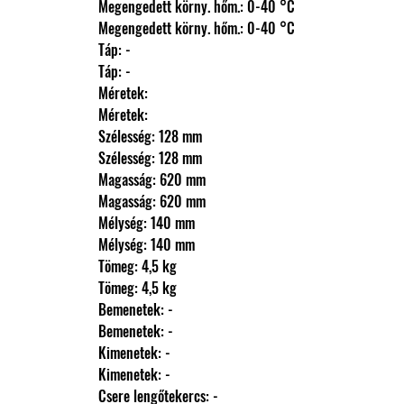
                Megengedett körny. hőm.: 0-40 °C
                Megengedett körny. hőm.: 0-40 °C
                Táp: -
                Táp: -
                Méretek: 
                Méretek: 
                Szélesség: 128 mm
                Szélesség: 128 mm
                Magasság: 620 mm
                Magasság: 620 mm
                Mélység: 140 mm
                Mélység: 140 mm
                Tömeg: 4,5 kg
                Tömeg: 4,5 kg
                Bemenetek: -
                Bemenetek: -
                Kimenetek: -
                Kimenetek: -
                Csere lengőtekercs: -