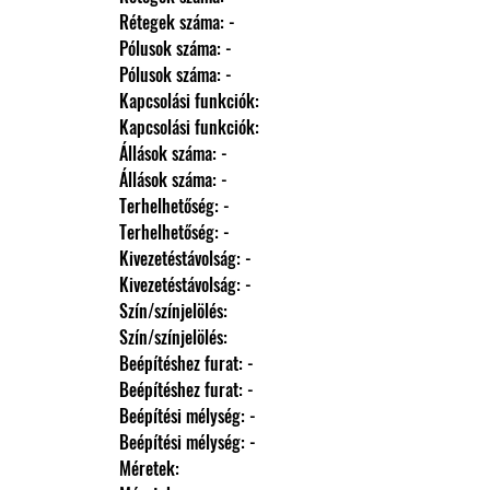
                Rétegek száma: -
                Pólusok száma: -
                Pólusok száma: -
                Kapcsolási funkciók: 
                Kapcsolási funkciók: 
                Állások száma: -
                Állások száma: -
                Terhelhetőség: -
                Terhelhetőség: -
                Kivezetéstávolság: -
                Kivezetéstávolság: -
                Szín/színjelölés: 
                Szín/színjelölés: 
                Beépítéshez furat: -
                Beépítéshez furat: -
                Beépítési mélység: -
                Beépítési mélység: -
                Méretek: 