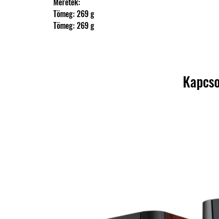
                Méretek: 
                Tömeg: 269 g
                Tömeg: 269 g
Kapcso