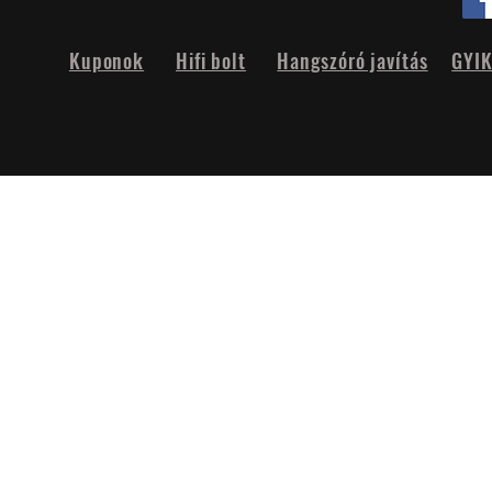
Kuponok
Hifi bolt
Hangszóró javítás
GYI