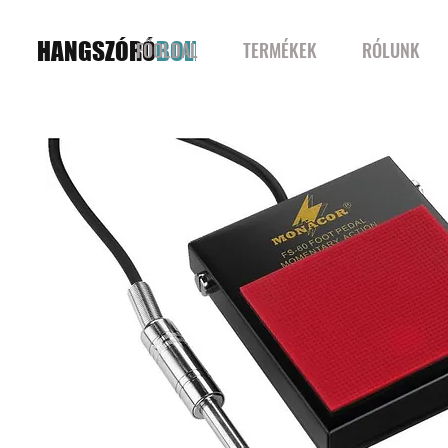
HANGSZÓRÓ
BOLT
FŐOLDAL
TERMÉKEK
RÓLUNK