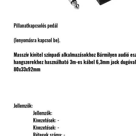
Pillanatkapcsolós pedál
(lenyomásra kapcsol be).
Masszív kivitel színpadi alkalmazásokhoz
Bármilyen audió es
hangszerekhez használható
3m-es kábel 6,3mm jack dugóva
80x33x92mm
Jellemzők: 
                Jellemzők: 
                Kivezetések: -
                Kivezetések: -
                Rétegek száma: -