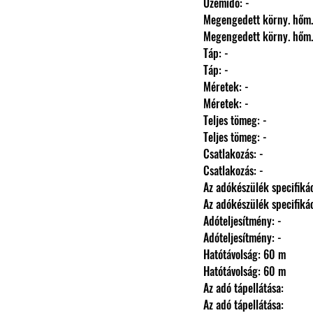
                Üzemidő: -
                Megengedett körny.
                Megengedett körny.
                Táp: -
                Táp: -
                Méretek: -
                Méretek: -
                Teljes tömeg: -
                Teljes tömeg: -
                Csatlakozás: -
                Csatlakozás: -
                Az adókészülék specifi
                Az adókészülék specifi
                Adóteljesítmény: -
                Adóteljesítmény: -
                Hatótávolság: 60 m
                Hatótávolság: 60 m
                Az adó tápellátása: 
                Az adó tápellátása: 