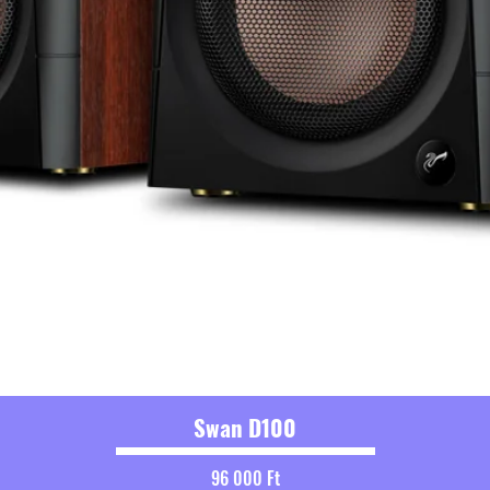
Swan D100
Ár
96 000 Ft