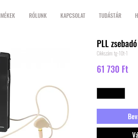
RMÉKEK
RÓLUNK
KAPCSOLAT
TUDÁSTÁR
H
PLL zsebadó
Cikkszám: tg-10t-1
Ár
61 730 Ft
Mennyiség
*
Bev
Vá