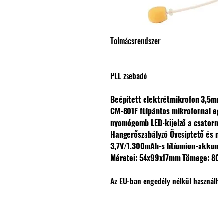
Tolmácsrendszer
PLL zsebadó
Beépített elektrétmikrofon
3,5m
CM-801F fülpántos mikrofonnal eg
nyomógomb
LED-kijelző a csato
Hangerőszabályzó
Övcsíptető és
3,7V/1.300mAh-s lítíumion-akkum
Méretei: 54x99x17mm
Tömege: 8
Az EU-ban engedély nélkül használ