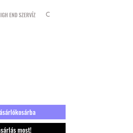
Bejelentkezés
IGH END SZERVÍZ
ásárlókosárba
sárlás most!