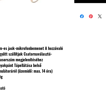
m-es jack-mikrofonbemenet
A hozzávaló
yütt szállítjuk
Csatornaválasztó-
rnasorszám megjelenítéséhez
 nyakpánt
Tápellátása belső
ulátoráról (üzemidő: max. 14 óra)
0g
ható