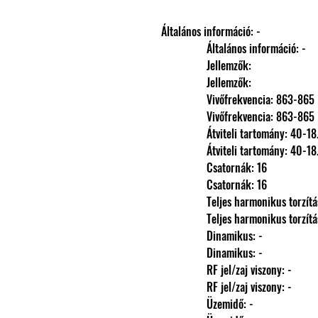
Általános információ: -
                Általános információ: -
                Jellemzők: 
                Jellemzők: 
                Vivőfrekvencia: 863-8
                Vivőfrekvencia: 863-8
                Átviteli tartomány: 
                Átviteli tartomány: 
                Csatornák: 16
                Csatornák: 16
                Teljes harmonikus torzít
                Teljes harmonikus torzít
                Dinamikus: -
                Dinamikus: -
                RF jel/zaj viszony: -
                RF jel/zaj viszony: -
                Üzemidő: -