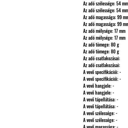
                Az adó szélessége: 54 m
                Az adó szélessége: 54 m
                Az adó magassága: 99 m
                Az adó magassága: 99 m
                Az adó mélysége: 17 mm
                Az adó mélysége: 17 mm
                Az adó tömege: 80 g
                Az adó tömege: 80 g
                Az adó csatlakozásai: 
                Az adó csatlakozásai: 
                A vevő specifikációi: -
                A vevő specifikációi: -
                A vevő hangjele: -
                A vevő hangjele: -
                A vevő tápellátása: -
                A vevő tápellátása: -
                A vevő szélessége: -
                A vevő szélessége: -
                A vevő magassága: -