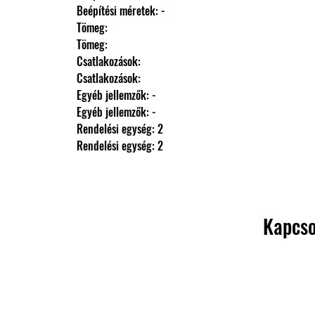
                Beépítési méretek: -
                Tömeg: 
                Tömeg: 
                Csatlakozások: 
                Csatlakozások: 
                Egyéb jellemzők: -
                Egyéb jellemzők: -
                Rendelési egység: 2
                Rendelési egység: 2
Kapcso