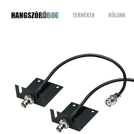
HANGSZÓRÓ
BOLT
FŐOLDAL
TERMÉKEK
RÓLUNK