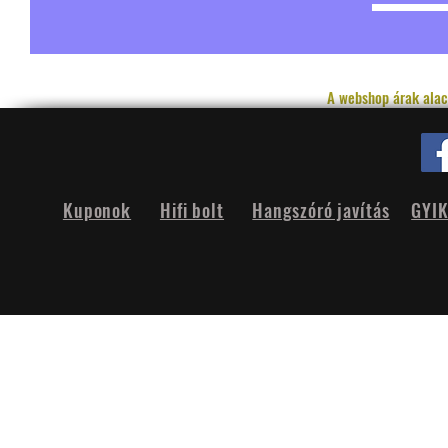
A webshop árak alac
Kuponok
Hifi bolt
Hangszóró javítás
GYI