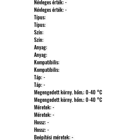
                Névleges érték: -
                Névleges érték: -
                Típus: 
                Típus: 
                Szín: 
                Szín: 
                Anyag: 
                Anyag: 
                Kompatibilis: 
                Kompatibilis: 
                Táp: -
                Táp: -
                Megengedett körny. hőm.: 0-40 °C
                Megengedett körny. hőm.: 0-40 °C
                Méretek: -
                Méretek: -
                Hossz: -
                Hossz: -
                Beépítési méretek: -