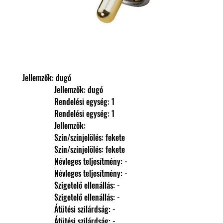
Jellemzők: dugó
                Jellemzők: dugó
                Rendelési egység: 1
                Rendelési egység: 1
                Jellemzők: 
                Szín/színjelölés: fekete
                Szín/színjelölés: fekete
                Névleges teljesítmény: -
                Névleges teljesítmény: -
                Szigetelő ellenállás: -
                Szigetelő ellenállás: -
                Átütési szilárdság: -
                Átütési szilárdság: -