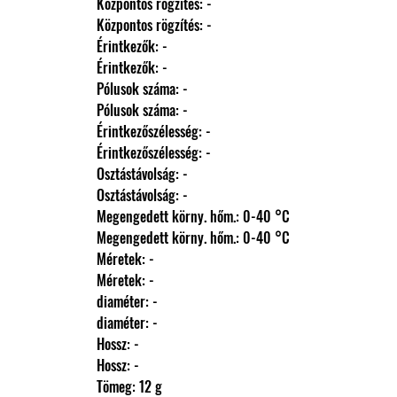
                Központos rögzítés: -
                Központos rögzítés: -
                Érintkezők: -
                Érintkezők: -
                Pólusok száma: -
                Pólusok száma: -
                Érintkezőszélesség: -
                Érintkezőszélesség: -
                Osztástávolság: -
                Osztástávolság: -
                Megengedett körny. hőm.: 0-40 °C
                Megengedett körny. hőm.: 0-40 °C
                Méretek: -
                Méretek: -
                diaméter: -
                diaméter: -
                Hossz: -
                Hossz: -
                Tömeg: 12 g