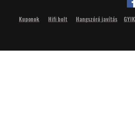
Kuponok
Hifi bolt
Hangszóró javítás
GYI