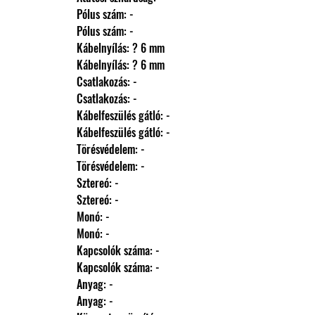
                Pólus szám: -
                Pólus szám: -
                Kábelnyílás: ? 6 mm
                Kábelnyílás: ? 6 mm
                Csatlakozás: -
                Csatlakozás: -
                Kábelfeszülés gátló: -
                Kábelfeszülés gátló: -
                Törésvédelem: -
                Törésvédelem: -
                Sztereó: -
                Sztereó: -
                Monó: -
                Monó: -
                Kapcsolók száma: -
                Kapcsolók száma: -
                Anyag: -
                Anyag: -