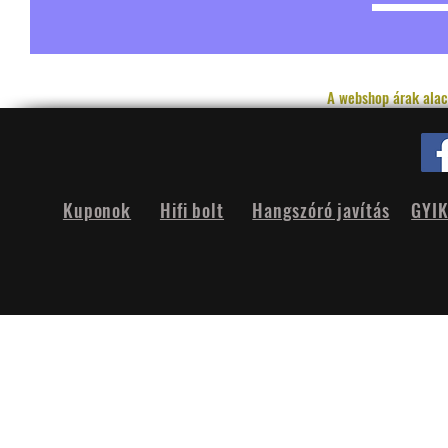
A webshop árak alac
Kuponok
Hifi bolt
Hangszóró javítás
GYI