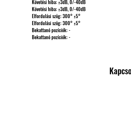
                Követési hiba: ±3dB, 0/-40dB
                Követési hiba: ±3dB, 0/-40dB
                Elfordulási szög: 300° ±5°
                Elfordulási szög: 300° ±5°
                Bekattanó pozíciók: -
                Bekattanó pozíciók: -
Kapcso