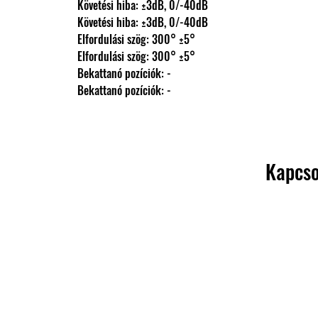
                Követési hiba: ±3dB, 0/-40dB
                Követési hiba: ±3dB, 0/-40dB
                Elfordulási szög: 300° ±5°
                Elfordulási szög: 300° ±5°
                Bekattanó pozíciók: -
                Bekattanó pozíciók: -
Kapcso