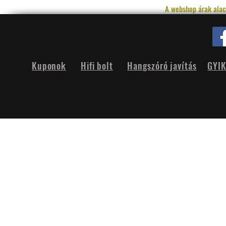
A webshop árak alac
Kuponok
Hifi bolt
Hangszóró javítás
GYI