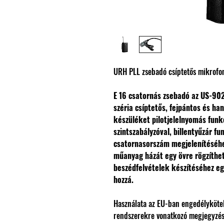
URH PLL zsebadó csíptetős mikrofo
E 16 csatornás zsebadó az US-902
széria csíptetős, fejpántos és ha
készüléket pilotjelelnyomás fun
szintszabályzóval, billentyűzár fu
csatornasorszám megjelenítéséhez
műanyag házát egy övre rögzíthet
beszédfelvételek készítéséhez e
hozzá.
Használata az EU-ban engedélykötele
rendszerekre vonatkozó megjegyzé