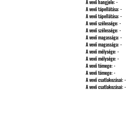
                A vevő hangjele: -
                A vevő tápellátása: -
                A vevő tápellátása: -
                A vevő szélessége: -
                A vevő szélessége: -
                A vevő magassága: -
                A vevő magassága: -
                A vevő mélysége: -
                A vevő mélysége: -
                A vevő tömege: -
                A vevő tömege: -
                A vevő csatlakozásai: -
                A vevő csatlakozásai: -