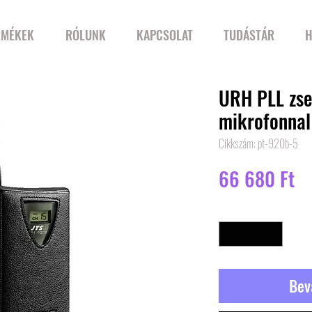
RMÉKEK
RÓLUNK
KAPCSOLAT
TUDÁSTÁR
H
URH PLL zse
mikrofonnal
Cikkszám: pt-920b-5
Ár
66 680 Ft
Mennyiség
*
Bev