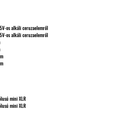
a: 2db 1,5V-os alkáli ceruzaelemről
a: 2db 1,5V-os alkáli ceruzaelemről
m
m
 mm
 mm
i: 4 pólusú mini XLR
i: 4 pólusú mini XLR