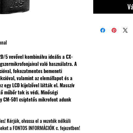
Vá
nnal
D/5 vevővel kombinálva ideális a CX-
ngszermikrofonjaival való használatra.
A
kcióval, fokozatmentes bemeneti
nkcióval, valamint az elemállapot és a
 egy LCD kijelzővel látták el.
Masszív
ő műbőr tok is védi.
Minőségi
gy CM-501 csíptetős mikrofont adunk
s! Kérjük, olvassa el a vezeték nélküli
seket a FONTOS INFORMÁCIÓK c. fejezetben!