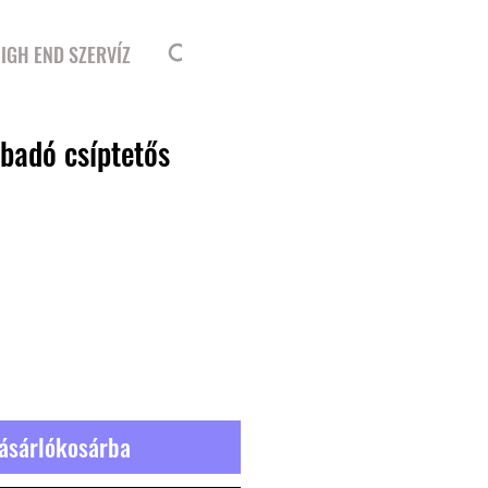
Bejelentkezés
IGH END SZERVÍZ
badó csíptetős
ásárlókosárba