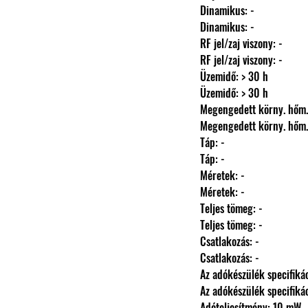
                Dinamikus: -
                Dinamikus: -
                RF jel/zaj viszony: -
                RF jel/zaj viszony: -
                Üzemidő: > 30 h
                Üzemidő: > 30 h
                Megengedett körny.
                Megengedett körny.
                Táp: -
                Táp: -
                Méretek: -
                Méretek: -
                Teljes tömeg: -
                Teljes tömeg: -
                Csatlakozás: -
                Csatlakozás: -
                Az adókészülék specifi
                Az adókészülék specifi
                Adóteljesítmény: 10 mW