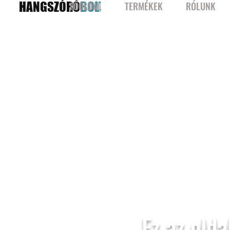
HANGSZÓRÓ
BOLT
FŐOLDAL
TERMÉKEK
RÓLUNK
Ez az olda