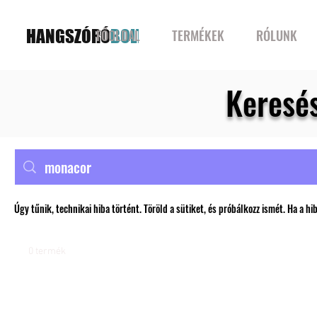
HANGSZÓRÓ
BOLT
FŐOLDAL
TERMÉKEK
RÓLUNK
Keresé
Úgy tűnik, technikai hiba történt. Töröld a sütiket, és próbálkozz ismét. Ha a hi
0 termék