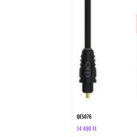
QE5076
Ár
14 490 Ft