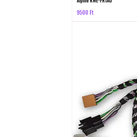
Alpine KWE-FR1AU
Ár
9500 Ft