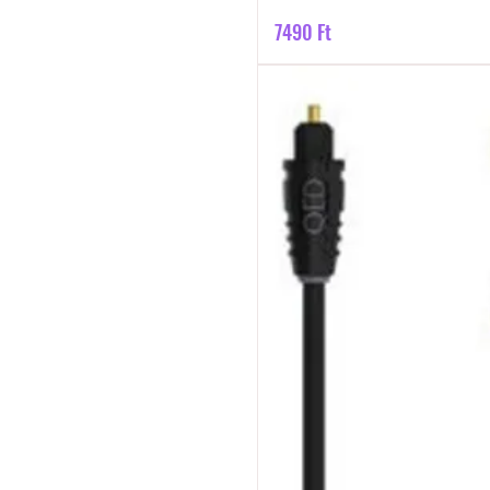
Ár
7490 Ft