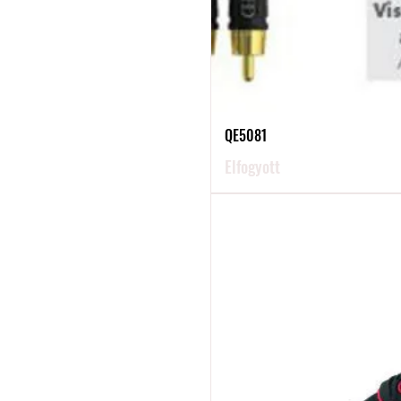
QE5081
Elfogyott