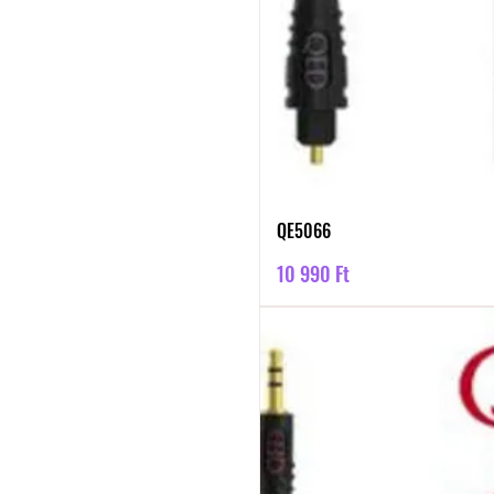
QE5066
Ár
10 990 Ft