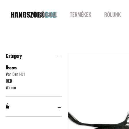
HANGSZÓRÓ
BOLT
FŐOLDAL
TERMÉKEK
RÓLUNK
Kábelek
Category
Összes
Van Den Hul
QED
Wilson
Ár
690 Ft
869 990 Ft