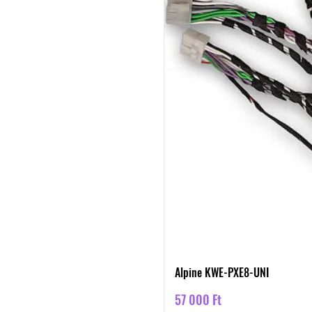
Alpine KWE-PXE8-UNI
Ár
57 000 Ft