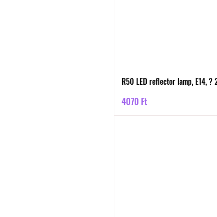
R50 LED reflector lamp, E14, ?
Ár
4070 Ft