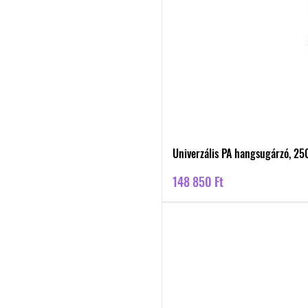
Univerzális PA hangsugárzó, 2
Ár
148 850 Ft