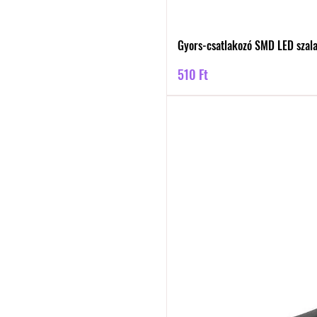
Gyors-csatlakozó SMD LED szal
Ár
510 Ft