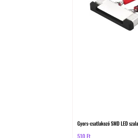
Gyors-csatlakozó SMD LED szal
Ár
510 Ft