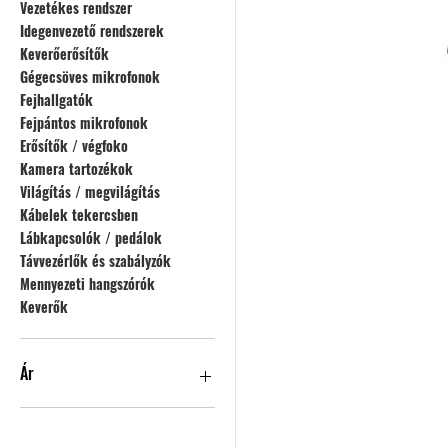
Vezetékes rendszer
Idegenvezető rendszerek
Keverőerősítők
Gégecsöves mikrofonok
Fejhallgatók
Fejpántos mikrofonok
Erősítők / végfoko
Kamera tartozékok
Világítás / megvilágítás
Kábelek tekercsben
Lábkapcsolók / pedálok
Távvezérlők és szabályzók
Mennyezeti hangszórók
Keverők
Ár
130 Ft
2 742 440 Ft