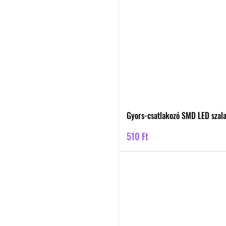
Gyors-csatlakozó SMD LED szal
Ár
510 Ft