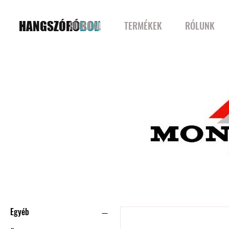
HANGSZÓRÓ
BOLT
FŐOLDAL
TERMÉKEK
RÓLUNK
Szűrők
Egyéb