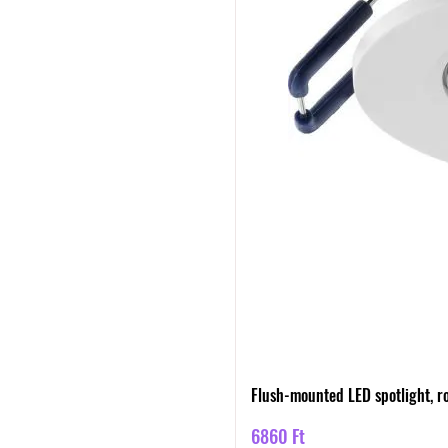
Flush-mounted LED spotlight, ro
Ár
6860 Ft