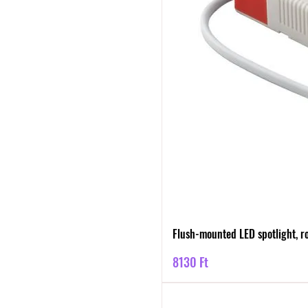
Flush-mounted LED spotlight, r
Ár
8130 Ft