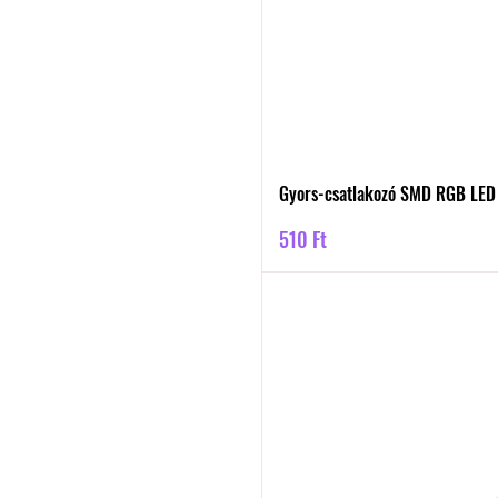
Gyors-csatlakozó SMD RGB LED
Ár
510 Ft