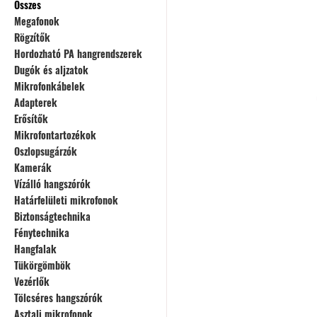
Összes
Megafonok
Rögzítők
Hordozható PA hangrendszerek
Dugók és aljzatok
Mikrofonkábelek
Adapterek
Erősítők
Mikrofontartozékok
Oszlopsugárzók
Kamerák
Vízálló hangszórók
Határfelületi mikrofonok
Biztonságtechnika
Fénytechnika
Hangfalak
Tükörgömbök
Vezérlők
Tölcséres hangszórók
Asztali mikrofonok