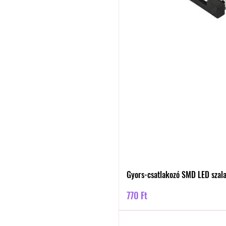
Gyors-csatlakozó SMD LED szal
Ár
770 Ft