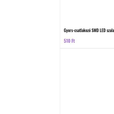
Gyors-csatlakozó SMD LED szal
Ár
510 Ft