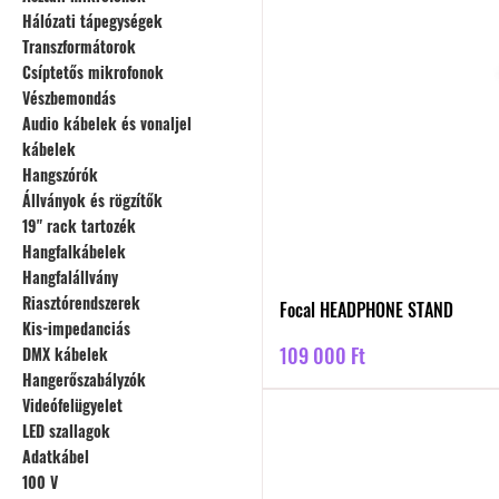
Hálózati tápegységek
Transzformátorok
Csíptetős mikrofonok
Vészbemondás
Audio kábelek és vonaljel
kábelek
Hangszórók
Állványok és rögzítők
19" rack tartozék
Hangfalkábelek
Hangfalállvány
Riasztórendszerek
Focal HEADPHONE STAND
Kis-impedanciás
Ár
109 000 Ft
DMX kábelek
Hangerőszabályzók
Videófelügyelet
LED szallagok
Adatkábel
100 V