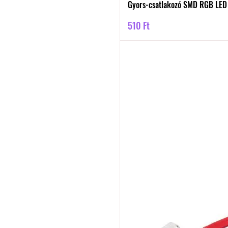
Gyors-csatlakozó SMD RGB LED
Ár
510 Ft