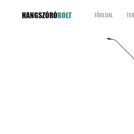
HANGSZÓRÓ
BOLT
FŐOLDAL
TE