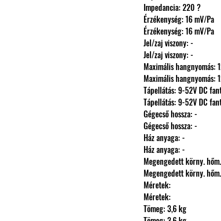
                Impedancia: 220 ?
                Érzékenység: 16 mV/Pa
                Érzékenység: 16 mV/Pa
                Jel/zaj viszony: -
                Jel/zaj viszony: -
                Maximális hangnyomá
                Maximális hangnyomá
                Tápellátás: 9-52V DC
                Tápellátás: 9-52V DC
                Gégecső hossza: -
                Gégecső hossza: -
                Ház anyaga: -
                Ház anyaga: -
                Megengedett körny.
                Megengedett körny.
                Méretek: 
                Méretek: 
                Tömeg: 3,6 kg
                Tömeg: 3,6 kg