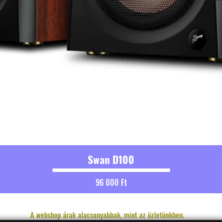
Swan D100
Ár
96 000 Ft
A webshop árak alacsonyabbak, mint az üzletünkben.