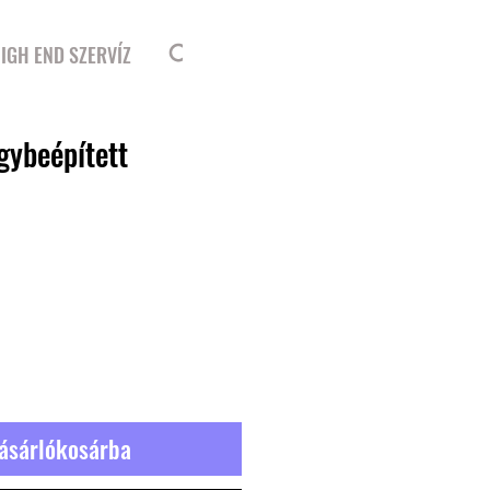
Bejelentkezés
IGH END SZERVÍZ
gybeépített
ásárlókosárba