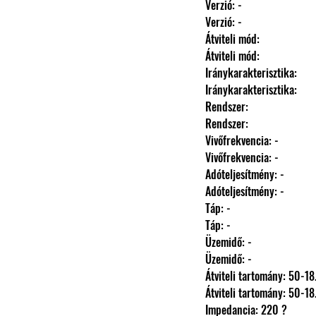
                Verzió: -
                Verzió: -
                Átviteli mód: 
                Átviteli mód: 
                Iránykarakterisztika: 
                Iránykarakterisztika: 
                Rendszer: 
                Rendszer: 
                Vivőfrekvencia: -
                Vivőfrekvencia: -
                Adóteljesítmény: -
                Adóteljesítmény: -
                Táp: -
                Táp: -
                Üzemidő: -
                Üzemidő: -
                Átviteli tartomány: 
                Átviteli tartomány: 
                Impedancia: 220 ?