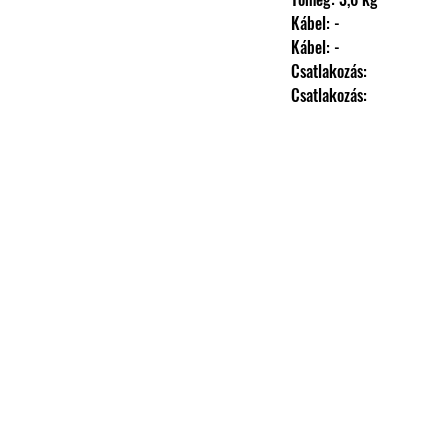
                Kábel: -
                Kábel: -
                Csatlakozás: 
                Csatlakozás: