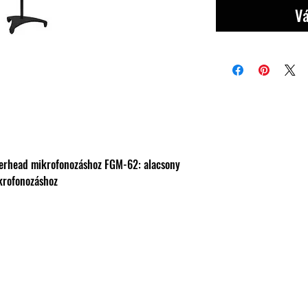
Vá
verhead mikrofonozáshoz FGM-62: alacsony
ikrofonozáshoz