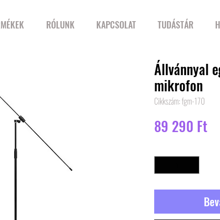
RMÉKEK
RÓLUNK
KAPCSOLAT
TUDÁSTÁR
H
Állvánnyal e
mikrofon
Cikkszám: fgm-170
Ár
89 290 Ft
Mennyiség
*
Bev