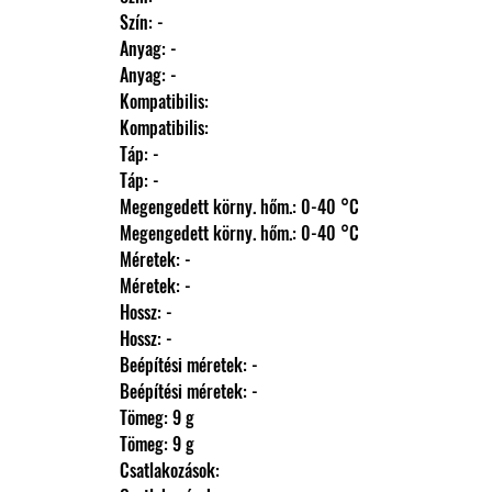
                Szín: -
                Anyag: -
                Anyag: -
                Kompatibilis: 
                Kompatibilis: 
                Táp: -
                Táp: -
                Megengedett körny. hőm.: 0-40 °C
                Megengedett körny. hőm.: 0-40 °C
                Méretek: -
                Méretek: -
                Hossz: -
                Hossz: -
                Beépítési méretek: -
                Beépítési méretek: -
                Tömeg: 9 g
                Tömeg: 9 g
                Csatlakozások: 