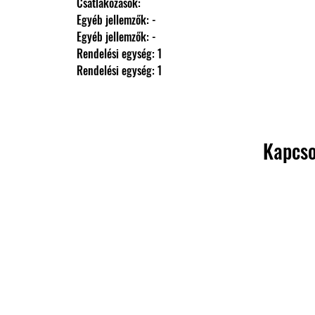
                Csatlakozások: 
                Egyéb jellemzők: -
                Egyéb jellemzők: -
                Rendelési egység: 1
                Rendelési egység: 1
Kapcso