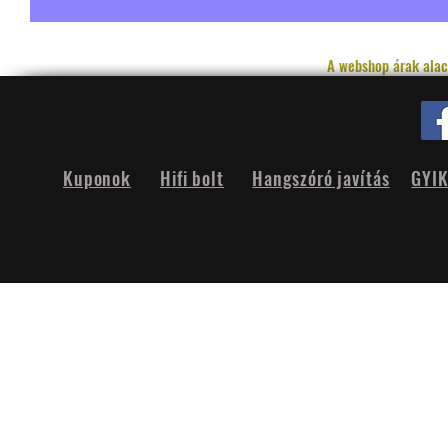
A webshop árak alac
Kuponok
Hifi bolt
Hangszóró javítás
GYI