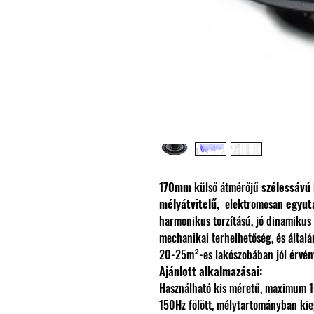
170mm
külső átmérőjű
szélessávú
mélyátvitelű,
elektromosan
egyut
harmonikus torzítású, jó dinamikus
mechanikai terhelhetőség, és álta
20-25m²-es lakószobában jól érvén
Ajánlott alkalmazásai:
Használható kis méretű, maximum 10 
150Hz fölött, mélytartományban kie