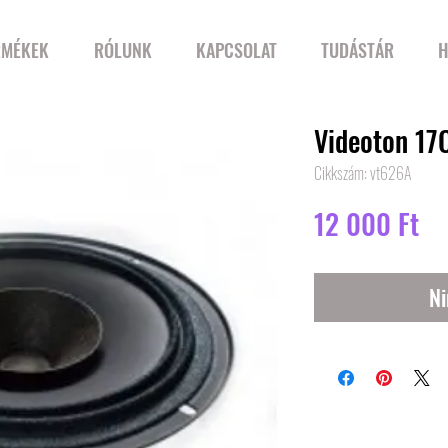
RMÉKEK
RÓLUNK
KAPCSOLAT
TUDÁSTÁR
H
Videoton 1
Cikkszám: vt626A
Ár
12 000 Ft
Ni