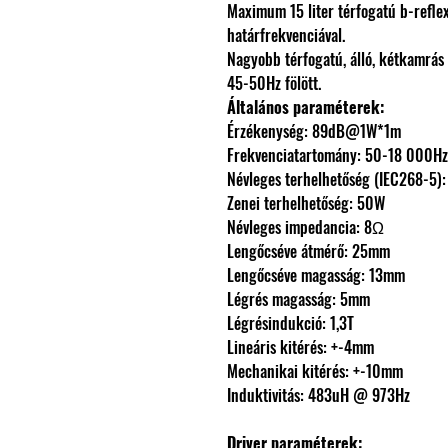
Maximum 15 liter térfogatú b-refle
határfrekvenciával.
Nagyobb térfogatú, álló, kétkamrás
45-50Hz fölött.
Általános paraméterek:
Érzékenység: 89dB@1W*1m
Frekvenciatartomány: 50-18 000Hz
Névleges terhelhetőség (IEC268-5)
Zenei terhelhetőség: 50W
Névleges impedancia: 8Ω
Lengőcséve átmérő: 25mm
Lengőcséve magasság: 13mm
Légrés magasság: 5mm
Légrésindukció: 1,3T
Lineáris kitérés: +-4mm
Mechanikai kitérés: +-10mm
Induktivitás: 483uH @ 973Hz
Driver paraméterek: