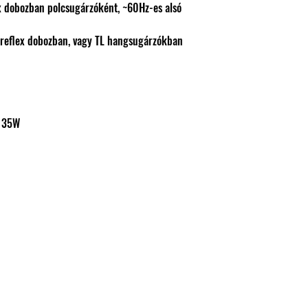
x dobozban polcsugárzóként, ~60Hz-es alsó
 reflex dobozban, vagy TL hangsugárzókban
: 35W