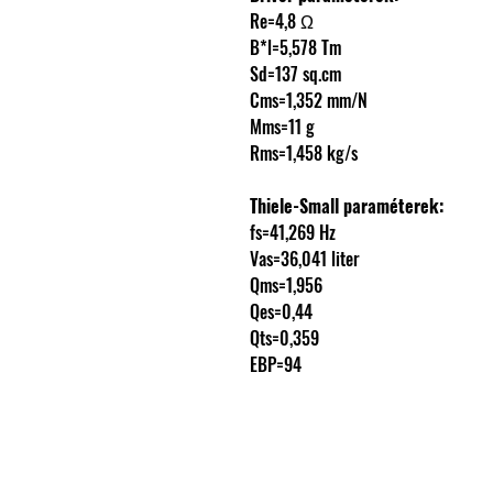
Re=4,8 Ω
B*l=5,578 Tm
Sd=137 sq.cm
Cms=1,352 mm/N
Mms=11 g
Rms=1,458 kg/s
Thiele-Small paraméterek:
fs=41,269 Hz
Vas=36,041 liter
Qms=1,956
Qes=0,44
Qts=0,359
EBP=94