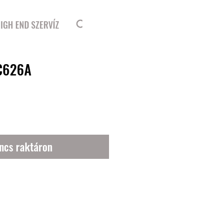
Bejelentkezés
IGH END SZERVÍZ
7C626A
ncs raktáron