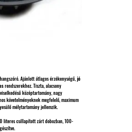
hangszóró. Ajánlott átlagos érzékenységű,
jó
as
rendszerekhez. Tiszta, alacsony
 viselkedésű középtartomány, nagy
lános követelményeknek megfelelő, maximum
yesülő mélytartomány jellemzik.
literes csillapított zárt dobozban, 100-
gészítve.