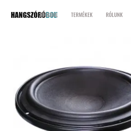
HANGSZÓRÓ
BOLT
FŐOLDAL
TERMÉKEK
RÓLUNK