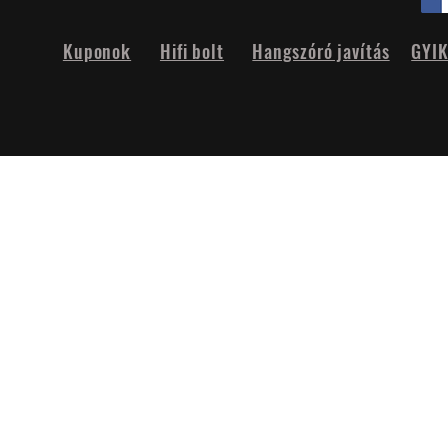
Kuponok
Hifi bolt
Hangszóró javítás
GYI