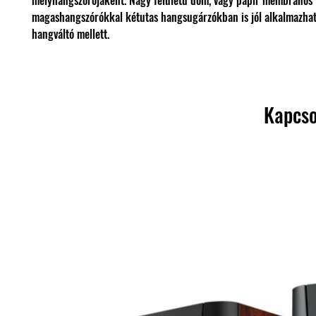
mélyhangszórójaként. Nagy felületű dóm, vagy papír membrános
magashangszórókkal kétutas hangsugárzókban is jól alkalmazhat
hangváltó mellett.
Kapcso