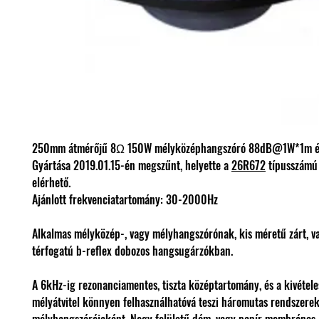
250mm átmérőjű 8Ω 150W mélyközéphangszóró 88dB@1W*1m ér
Gyártása 2019.01.15-én megszűnt, helyette a
26R672
típusszámú
elérhető.
Ajánlott frekvenciatartomány: 30-2000Hz
Alkalmas mélyközép-, vagy mélyhangszórónak, kis méretű zárt, v
térfogatú b-reflex dobozos hangsugárzókban.
A 6kHz-ig rezonanciamentes, tiszta középtartomány, és a kivétele
mélyátvitel könnyen felhasználhatóvá teszi háromutas rendszere