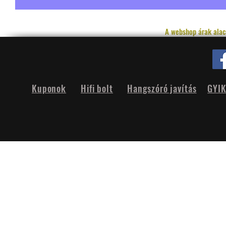
A webshop árak alac
Kuponok
Hifi bolt
Hangszóró javítás
GYI