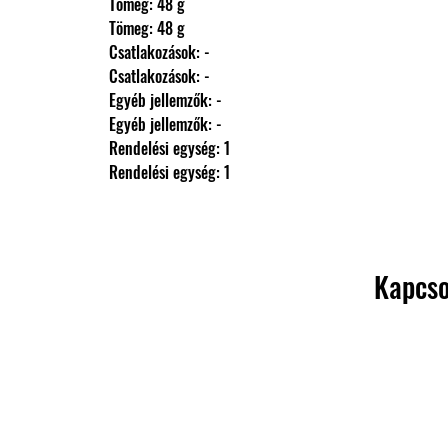
                Tömeg: 48 g
                Tömeg: 48 g
                Csatlakozások: -
                Csatlakozások: -
                Egyéb jellemzők: -
                Egyéb jellemzők: -
                Rendelési egység: 1
                Rendelési egység: 1
Kapcso