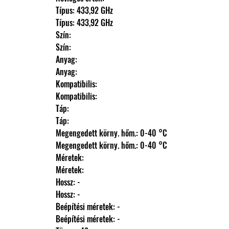
                Típus: 433,92 GHz
                Típus: 433,92 GHz
                Szín: 
                Szín: 
                Anyag: 
                Anyag: 
                Kompatibilis: 
                Kompatibilis: 
                Táp: 
                Táp: 
                Megengedett körny. hőm.: 0-40 °C
                Megengedett körny. hőm.: 0-40 °C
                Méretek: 
                Méretek: 
                Hossz: -
                Hossz: -
                Beépítési méretek: -
                Beépítési méretek: -