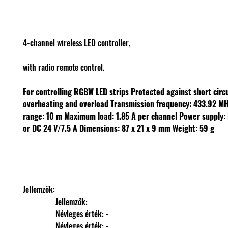
4-channel wireless LED controller,
with radio remote control.
For controlling RGBW LED strips
Protected against short circu
overheating and overload
Transmission frequency: 433.92 M
range: 10 m
Maximum load: 1.85 A per channel
Power supply: 
or DC 24 V/7.5 A
Dimensions: 87 x 21 x 9 mm
Weight: 59 g
Jellemzők: 
                Jellemzők: 
                Névleges érték: -
                Névleges érték: -