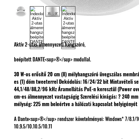
Aktív 2-utas álmennyezeti hangszóró,
beépített DANTE<sup>®</sup> modullal.
30 W-os erősítő
20 cm (8) mélyhangszóró üvegszálas membrá
es (1) dóm tweeterrel
Dekódolás: 16/24/32 bit
Mintavételi s
44,1/48/88,2/96 kHz
Áramellátás PoE-n keresztül (Power ov
cm-es álmennyezet vastagságig
Szerelési kivágás: ? 240 m
mélység: 225 mm beleértve a hálózati kapcsolat helyigényét
A Dante<sup>®</sup> rendszer követelményei: Windows* 7/8.1/
10.9.5/10.10.5/10.11