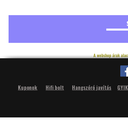
A webshop árak alac
Kuponok
Hifi bolt
Hangszóró javítás
GYI