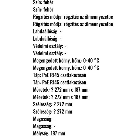
                Szín: fehér
                Szín: fehér
                Rögzítés módja: rögzítés az álmennyezetbe
                Rögzítés módja: rögzítés az álmennyezetbe
                Labdaállóság: -
                Labdaállóság: -
                Védelmi osztály: -
                Védelmi osztály: -
                Megengedett körny. hőm.: 0-40 °C
                Megengedett körny. hőm.: 0-40 °C
                Táp: PoE RJ45 csatlakozáson
                Táp: PoE RJ45 csatlakozáson
                Méretek: ? 272 mm x 187 mm
                Méretek: ? 272 mm x 187 mm
                Szélesség: ? 272 mm
                Szélesség: ? 272 mm
                Magasság: -
                Magasság: -
                Mélység: 187 mm