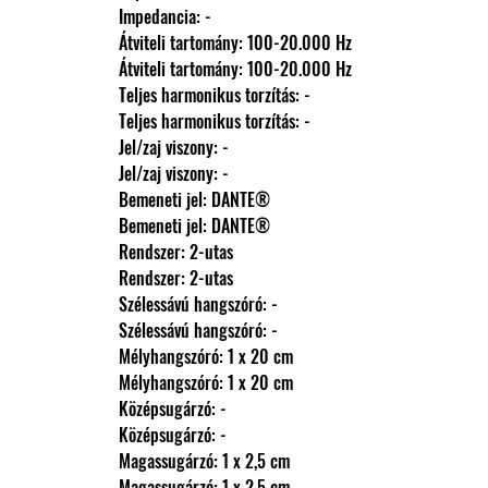
                Impedancia: -
                Átviteli tartomány: 100-20.000 Hz
                Átviteli tartomány: 100-20.000 Hz
                Teljes harmonikus torzítás: -
                Teljes harmonikus torzítás: -
                Jel/zaj viszony: -
                Jel/zaj viszony: -
                Bemeneti jel: DANTE®
                Bemeneti jel: DANTE®
                Rendszer: 2-utas
                Rendszer: 2-utas
                Szélessávú hangszóró: -
                Szélessávú hangszóró: -
                Mélyhangszóró: 1 x 20 cm
                Mélyhangszóró: 1 x 20 cm
                Középsugárzó: -
                Középsugárzó: -
                Magassugárzó: 1 x 2,5 cm
                Magassugárzó: 1 x 2,5 cm