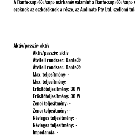
A Dante<sup>®</sup> márkanév valamint a Dante<sup>®</sup> s
ezeknek az eszközöknek a része, az Audinate Pty Ltd. szellemi tul
Aktív/passzív: aktív
                Aktív/passzív: aktív
                Átviteli rendszer: Dante®
                Átviteli rendszer: Dante®
                Max. teljesítmény: -
                Max. teljesítmény: -
                Erősítőteljesítmény: 30 W
                Erősítőteljesítmény: 30 W
                Zenei teljesítmény: -
                Zenei teljesítmény: -
                Névleges teljesítmény: -
                Névleges teljesítmény: -
                Impedancia: -