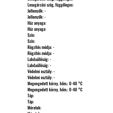
                Lesugárzási szög, függőleges: 
                Jellemzők: -
                Jellemzők: -
                Ház anyaga: 
                Ház anyaga: 
                Szín: 
                Szín: 
                Rögzítés módja: -
                Rögzítés módja: -
                Labdaállóság: -
                Labdaállóság: -
                Védelmi osztály: -
                Védelmi osztály: -
                Megengedett körny. hőm.: 0-40 °C
                Megengedett körny. hőm.: 0-40 °C
                Táp: 
                Táp: 
                Méretek: 