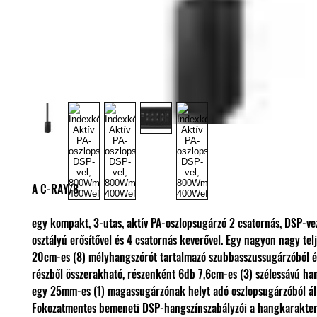
A C-RAY/8
egy kompakt, 3-utas, aktív PA-oszlopsugárzó 2 csatornás, DSP-vez
osztályú erősítővel és 4 csatornás keverővel. Egy nagyon nagy tel
20cm-es (8) mélyhangszórót tartalmazó szubbasszussugárzóból é
részből összerakható, részenként 6db 7,6cm-es (3) szélessávú ha
egy 25mm-es (1) magassugárzónak helyt adó oszlopsugárzóból áll
Fokozatmentes bemeneti DSP-hangszínszabályzói a hangkarakter