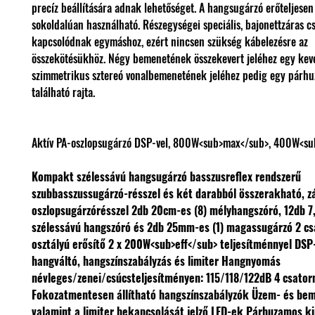
precíz beállítására adnak lehetőséget. A hangsugárzó erőteljesen 
sokoldalúan használható. Részegységei speciális, bajonettzáras c
kapcsolódnak egymáshoz, ezért nincsen szükség kábelezésre az
összekötésükhöz. Négy bemenetének összekevert jeléhez egy kev
szimmetrikus sztereó vonalbemenetének jeléhez pedig egy párh
található rajta.
Aktív PA-oszlopsugárzó DSP-vel, 800W<sub>max</sub>, 400W<su
Kompakt szélessávú hangsugárzó basszusreflex rendszerű
szubbasszussugárzó-résszel és két darabból összerakható, z
oszlopsugárzórésszel
2db 20cm-es (8) mélyhangszóró, 12db 7
szélessávú hangszóró és 2db 25mm-es (1) magassugárzó
2 cs
osztályú erősítő 2 x 200W<sub>eff</sub> teljesítménnyel
DSP-
hangváltó, hangszínszabályzás és limiter
Hangnyomás
névleges/zenei/csúcsteljesítményen: 115/118/122dB
4 csator
Fokozatmentesen állítható hangszínszabályzók
Üzem- és beme
valamint a limiter bekapcsolását jelző LED-ek
Párhuzamos k