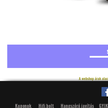
A webshop árak alac
Kuponok
Hifi bolt
Hangszóró javítás
GYI